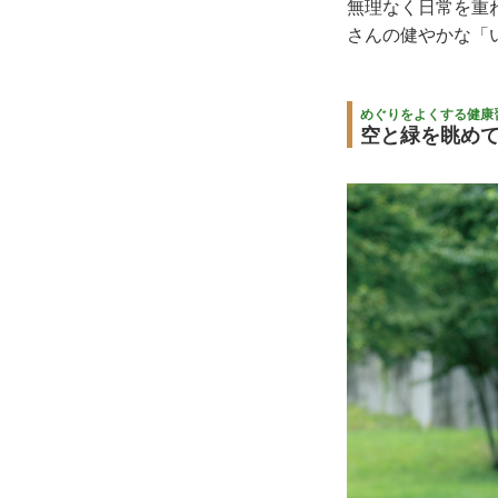
無理なく日常を重
さんの健やかな「
めぐりをよくする健康
空と緑を眺め