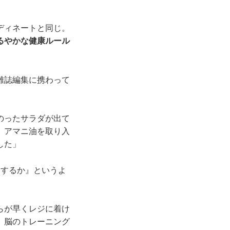
ディネートと同じ。
るやかな健康ルール
雑誌編集に携わって
のったサラダが出て
、アマニ油を取り入
した」
をするか』というよ
らが早くレジに着け
、脳のトレーニング