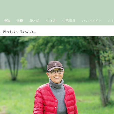
掃除
健康
花と緑
生き方
生活道具
ハンドメイド
お
德田民子さんの健康習慣。めぐりよく、若々しくいるための「ゆるやかな健康ルール」｜德田民子さんのおしゃれと暮らし