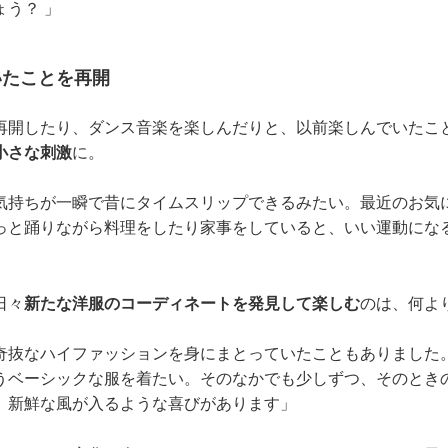
う？ 」
いたことを再開
再開したり、ダンス音楽を楽しんだりと、以前楽しんでいたこ
小さな刺激
に。
気持ちが一瞬で昔にタイムスリップできるみたい。最近のお気
っと踊りながら料理をしたり家事をしていると、いい運動にな
日々
新たな洋服のコーディネートを発見して楽しむ
のは、何よ
奇抜なハイファッションを身にまとっていたこともありました
うベーシックな服を着たい。そのなかでも少しずつ、そのとき
、新鮮な風が入るような喜びがあります」