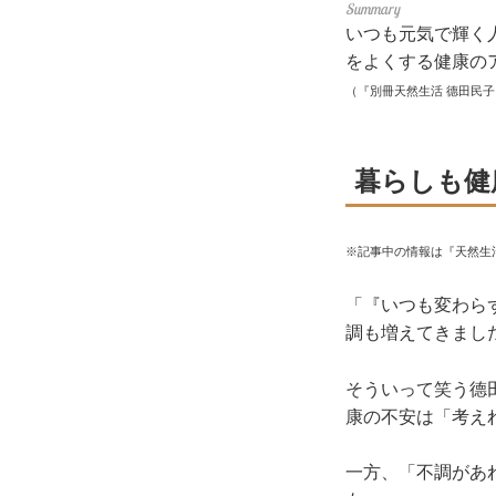
いつも元気で輝く
をよくする健康の
（『別冊天然生活 德田民
暮らしも健
※記事中の情報は『天然生
「『いつも変わら
調も増えてきまし
そういって笑う德
康の不安は「考え
一方、「不調があ