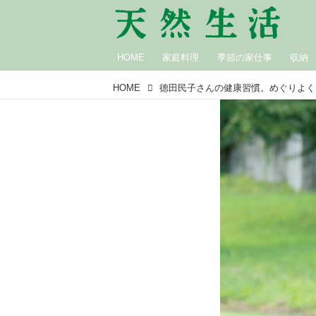
HOME
家庭料理
季節の家仕事
収納
HOME