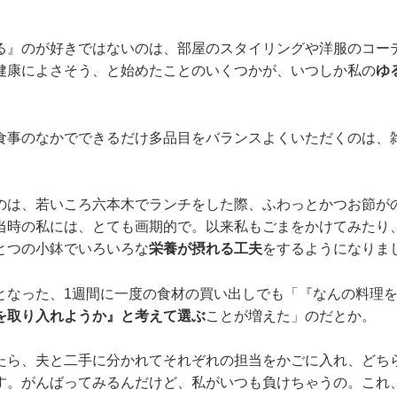
る』のが好きではないのは、部屋のスタイリングや洋服のコー
健康によさそう、と始めたことのいくつかが、いつしか私の
ゆ
食事のなかでできるだけ多品目をバランスよくいただくのは、
のは、若いころ六本木でランチをした際、ふわっとかつお節が
当時の私には、とても画期的で。以来私もごまをかけてみたり
とつの小鉢でいろいろな
栄養が摂れる工夫
をするようになりま
となった、1週間に一度の食材の買い出しでも「『なんの料理
を取り入れようか』と考えて選ぶ
ことが増えた」のだとか。
たら、夫と二手に分かれてそれぞれの担当をかごに入れ、どち
す。がんばってみるんだけど、私がいつも負けちゃうの。これ