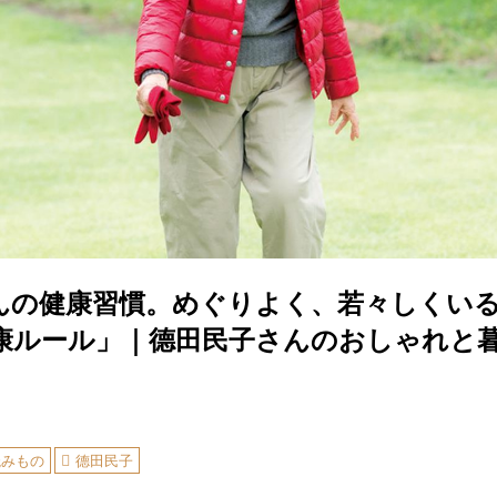
んの健康習慣。めぐりよく、若々しくい
康ルール」｜德田民子さんのおしゃれと
読みもの
德田民子