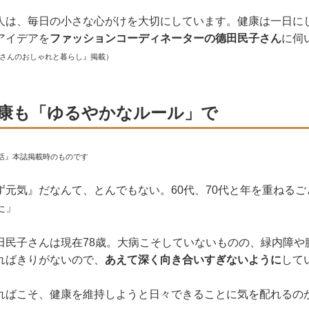
人は、毎日の小さな心がけを大切にしています。健康は一日に
アイデアを
ファッションコーディネーターの德田民子さん
に伺
子さんのおしゃれと暮らし』掲載）
康も「ゆるやかなルール」で
活』本誌掲載時のものです
ず元気』だなんて、とんでもない。60代、70代と年を重ねる
た」
田民子さんは現在78歳。大病こそしていないものの、緑内障や
ればきりがないので、
あえて深く向き合いすぎないように
して
ればこそ、健康を維持しようと日々できることに気を配れるの