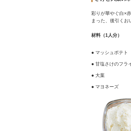
彩りが華やぐ白×
まった、後引くお
材料（1人分）
● マッシュポテト
● 甘塩さけのフラ
● 大葉
● マヨネーズ