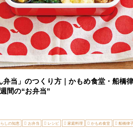
ん弁当」のつくり方｜かもめ食堂・船橋
週間の“お弁当”
暮らしの知恵
お弁当
レシピ
家庭料理
かもめ食堂
船橋律