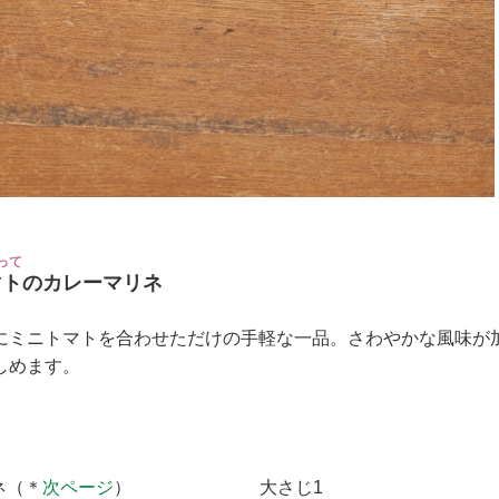
って
マトのカレーマリネ
にミニトマトを合わせただけの手軽な一品。さわやかな風味が
しめます。
ネ（＊
次ページ
）
大さじ1