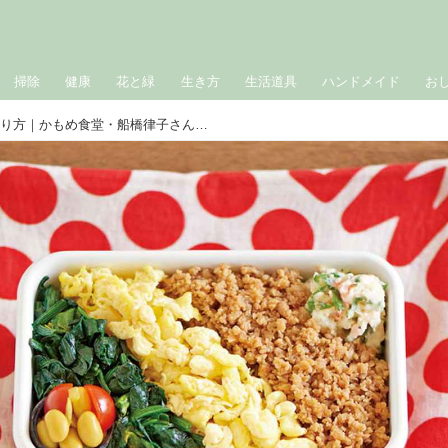
掃除
健康
花と緑
生き方
生活道具
ハンドメイド
お
「三色ごはん弁当」のつくり方｜かもめ食堂・船橋律子さんの段取り上手の1週間の“お弁当”