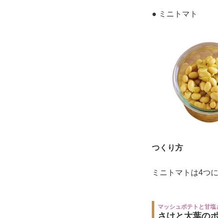
● ミニトマト
つくり方
ミニトマトは4つ
マッシュポテトと甘塩
さけと大葉の