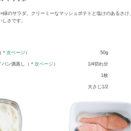
赤×緑のサラダ。クリーミーなマッシュポテトと塩けのあるさけ
いしさです。
（＊
次ページ
）
50g
イパン酒蒸し（＊
次ページ
）
1/4切れ分
1枚
大さじ1/2