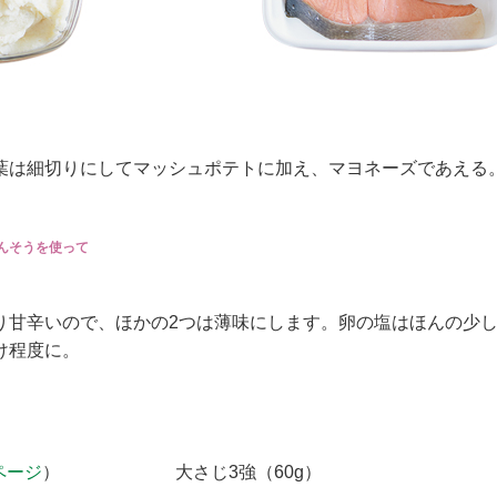
葉は細切りにしてマッシュポテトに加え、マヨネーズであえる
んそうを使って
り甘辛いので、ほかの2つは薄味にします。卵の塩はほんの少
け程度に。
ページ
）
大さじ3強（60g）