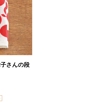
律子さんの段
子