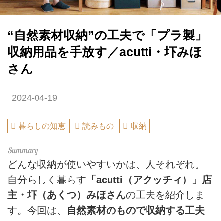
“自然素材収納”の工夫で「プラ製」
収納用品を手放す／acutti・圷みほ
さん
2024-04-19
暮らしの知恵
読みもの
収納
どんな収納が使いやすいかは、人それぞれ。
自分らしく暮らす
「acutti（アクッチィ）」店
主・圷（あくつ）みほさん
の工夫を紹介しま
す。今回は、
自然素材のもので収納する工夫