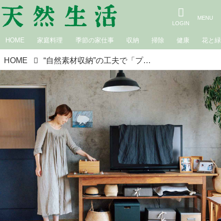
HOME
家庭料理
季節の家仕事
収納
掃除
健康
花と
HOME
“自然素材収納”の工夫で「プラ製」収納用品を手放す／acutti・圷みほさん