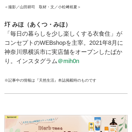
＜撮影／山田耕司 取材・文／小松﨑裕夏＞
圷 みほ（あくつ・みほ）
「毎日の暮らしを少し楽しくする衣食住」が
コンセプトのWEBshopを主宰。2021年8月に
神奈川県横浜市に実店舗をオープンしたばか
り。インスタグラム
＠mih0n
※記事中の情報は『天然生活』本誌掲載時のものです