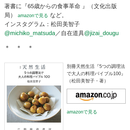
著書に『65歳からの食事革命 』（文化出版
局）
など。
amazonで見る
インスタグラム：松田美智子
@michiko_matsuda
／自在道具
@jizai_dougu
＊ ＊ ＊
別冊天然生活『5つの調理法
で大人の料理バイブル100』
（松田美智子・著）
amazonで見る