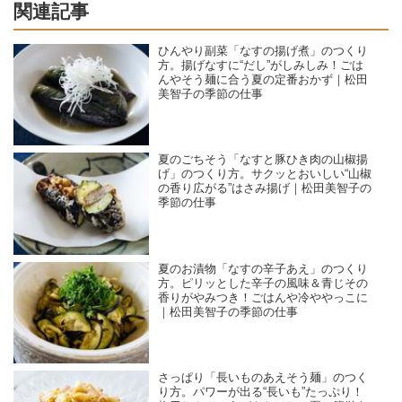
関連記事
ひんやり副菜「なすの揚げ煮」のつくり
方。揚げなすに“だし”がしみしみ！ごは
んやそう麺に合う夏の定番おかず｜松田
美智子の季節の仕事
夏のごちそう「なすと豚ひき肉の山椒揚
げ」のつくり方。サクッとおいしい“山椒
の香り広がる”はさみ揚げ｜松田美智子の
季節の仕事
夏のお漬物「なすの辛子あえ」のつくり
方。ピリッとした辛子の風味＆青じその
香りがやみつき！ごはんや冷ややっこに
｜松田美智子の季節の仕事
さっぱり「長いものあえそう麺」のつく
り方。パワーが出る“長いも”たっぷり！