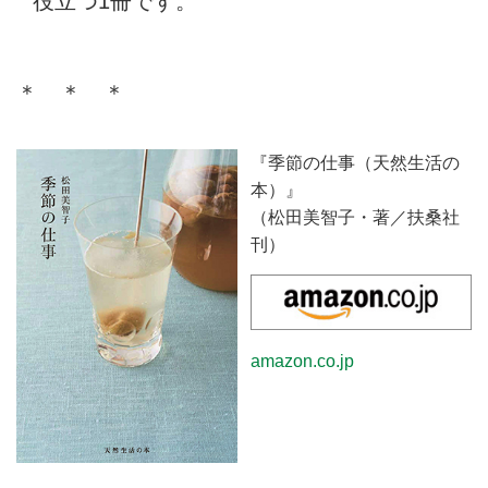
役立つ1冊です。
＊ ＊ ＊
『季節の仕事（天然生活の
本）』
（松田美智子・著／扶桑社
刊）
amazon.co.jp