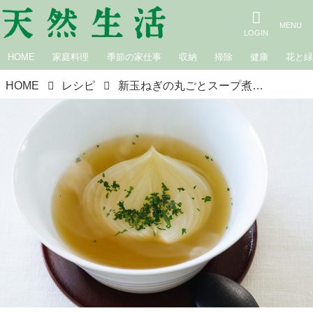
HOME
家庭料理
季節の家仕事
収納
掃除
健康
花と
HOME
レシピ
新玉ねぎの丸ごとスープ煮｜松田美智子の季節の仕事