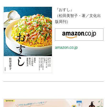
『おすし』
（松田美智子・著／文化出
版局刊）
amazon.co.jp