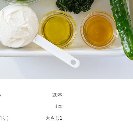
う
20本
1本
切り）
大さじ1