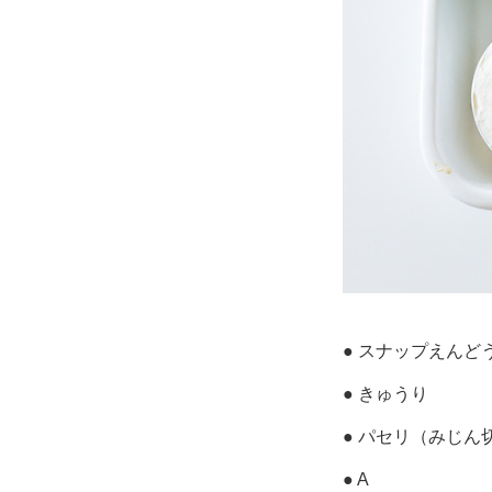
● スナップえんど
● きゅうり
● パセリ（みじん
● A