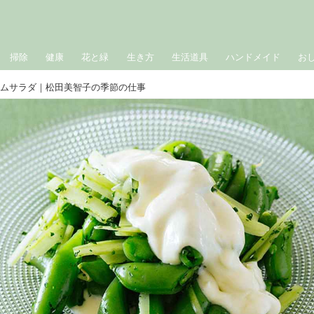
掃除
健康
花と緑
生き方
生活道具
ハンドメイド
お
ームサラダ｜松田美智子の季節の仕事