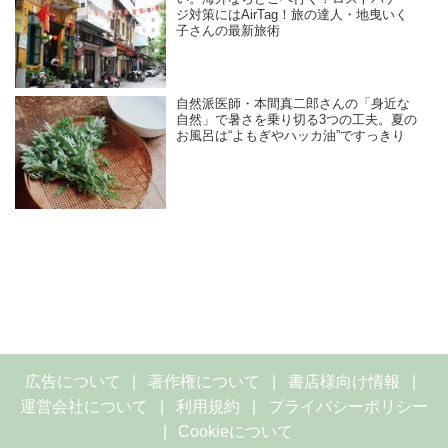
ジ対策にはAirTag！旅の達人・地曳いく
子さんの最新旅術
自然派医師・本間真二郎さんの「身近な
自然」で暑さを乗り切る3つの工夫。夏の
お風呂は“よもぎやハッカ油”ですっきり
広告について
著作権について
書店様向け情報
運営会社について
利用規約
プライバシーポリシー
Cookieについて