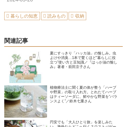
暮らしの知恵
読みもの
収納
関連記事
夏にすっきり「ハッカ油」の愉しみ。虫
よけや消臭…1本で驚くほど“暮らしに役
立つ”使い方と豆知識／『はっか油の愉し
み』著者・前田京子さん
植物療法士に聞く夏の体が整う「ハーブ
や野菜」の取り入れ方。とれたてハーブ
はティーソーダに、鮮やかな野菜を“バラ
ンスよく”／鈴木七重さん
円安でも「大人ひとり旅」を楽しみた
い。海外ならどこへ行く？ロストバゲー