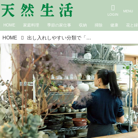
HOME
家庭料理
季節の家仕事
収納
掃除
健康
花と
HOME
出し入れしやすい分類で「無駄をなくす」料理家・sacciさんの、収納の工夫と“頼れる収納アイテム”