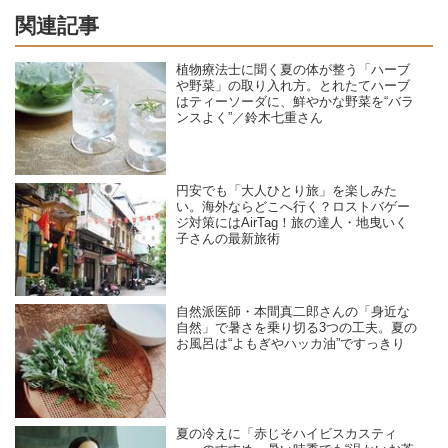
関連記事
植物療法士に聞く夏の体が整う「ハーブ
や野菜」の取り入れ方。とれたてハーブ
はティーソーダに、鮮やかな野菜を“バラ
ンスよく”／鈴木七重さん
円安でも「大人ひとり旅」を楽しみた
い。海外ならどこへ行く？ロストバゲー
ジ対策にはAirTag！旅の達人・地曳いく
子さんの最新旅術
自然派医師・本間真二郎さんの「身近な
自然」で暑さを乗り切る3つの工夫。夏の
お風呂は“よもぎやハッカ油”ですっきり
夏の冷えに「赤じそハイビスカスティ