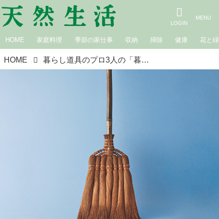
HOME
家庭料理
季節の家仕事
収納
掃除
健康
花と
HOME
暮らし道具のプロ3人の「暮らしのお手入れ道具」選び。とことん便利で長く使える、愛用の5品