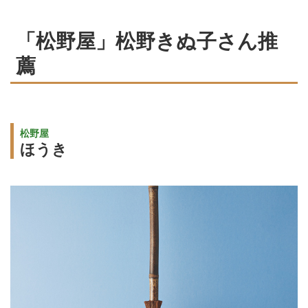
「松野屋」松野きぬ子さん推
薦
松野屋
ほうき