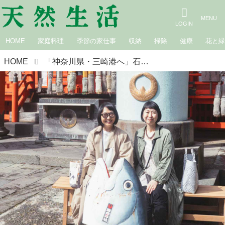
HOME
家庭料理
季節の家仕事
収納
掃除
健康
花と
HOME
「神奈川県・三崎港へ」石井佳苗さん、真藤舞衣子さんと行く日帰り旅。猫のお出迎えに猫好き4人が大興奮！「海南神社」に参拝 ／天然生活編集部・八幡眞梨子