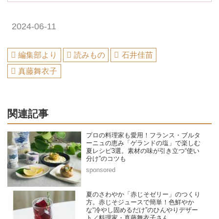
2024-06-11
編集部より
読みもの
石井佳苗
真藤舞衣子
関連記事
プロの料理家も愛用！フランス・ブルタ
ーニュの恵み「ゲランドの塩」で楽しむ
夏レシピ3選。素材の味が引き立つ“使い
分け”のコツも
夏のさわやか「赤じそゼリー」のつくり
方。赤じそジュースで簡単！色鮮やか
な“冷やし固めるだけ”のひんやりデザー
ト／料理家・真藤舞衣子さん