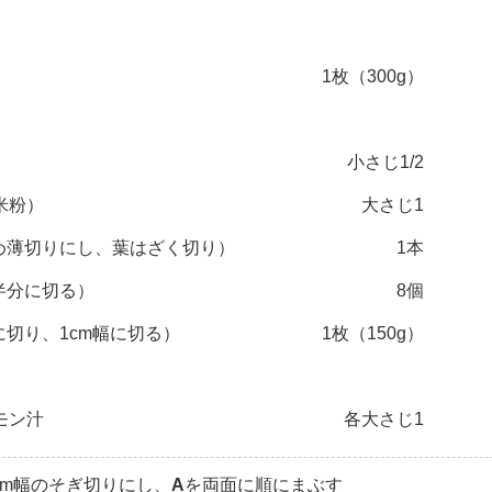
1枚（300g）
小さじ1/2
米粉）
大さじ1
斜め薄切りにし、葉はざく切り）
1本
半分に切る）
8個
に切り、1cm幅に切る）
1枚（150g）
モン汁
各大さじ1
mm幅のそぎ切りにし、
A
を両面に順にまぶす