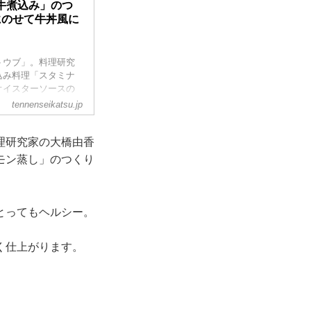
牛煮込み」のつ
にのせて牛丼風に
トウブ」。料理研究
込み料理「スタミナ
オイスターソースの
。（はじめてのスト
tennenseikatsu.jp
理研究家の大橋由香
モン蒸し」のつくり
とってもヘルシー。
く仕上がります。