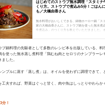
はじめてのストウブ無水調理「スタミナ
くり方。ストウブで煮込み5分！ごはん
も／大橋由香さん
無水料理がおいしくできる、鋳物ホーロー鍋「ス
家の大橋由香さんに、ストウブ鍋を使った無水煮
牛煮込み」のつくり方を教えていただきました。
うまみ＆ピリッと一味でパンチのある味わいです
ウブ無水調理』より）
ウブ鍋料理の先駆者として多数のレシピ本を出版している、料
鍋を使った無水蒸し煮料理「鶏むね肉とセロリのナンプラーレ
きました。
シンプルに蒸す「蒸し煮」は、オイルを使わずに調理できて、
を工夫すれば、野菜はぐっと甘く、肉や魚はしっとりやわらか
3分！