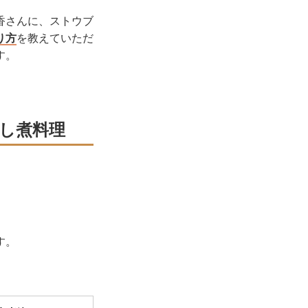
香さんに、ストウブ
り方
を教えていただ
す。
し煮料理
す。