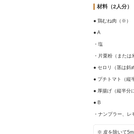
材料（2人分）
● 鶏むね肉（※）
● A
・塩
・片栗粉（または
● セロリ（茎は
● プチトマト（縦
● 厚揚げ（縦半分
● B
・ナンプラー、レ
※ 皮を除いて5