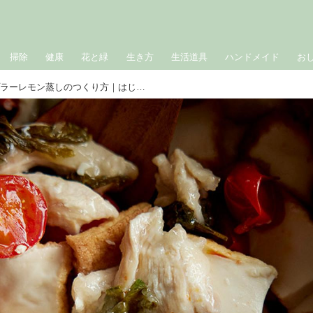
掃除
健康
花と緑
生き方
生活道具
ハンドメイド
お
鶏むね肉とセロリのナンプラーレモン蒸しのつくり方｜はじめてのストウブ無水調理／大橋由香さん