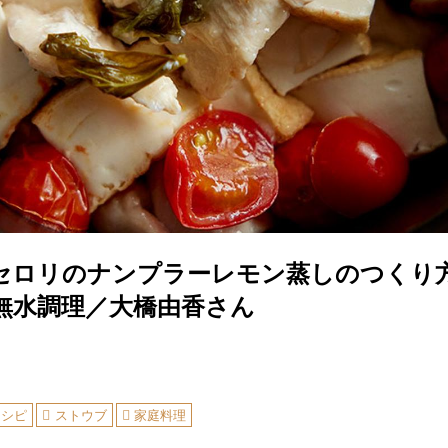
セロリのナンプラーレモン蒸しのつくり
無水調理／大橋由香さん
レシピ
ストウブ
家庭料理