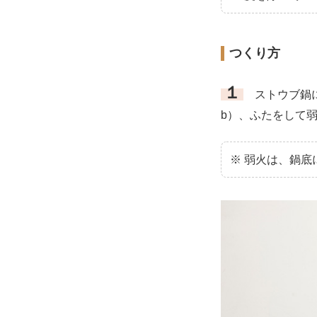
つくり方
１
ストウブ鍋に
b）、ふたをして
※ 弱火は、鍋