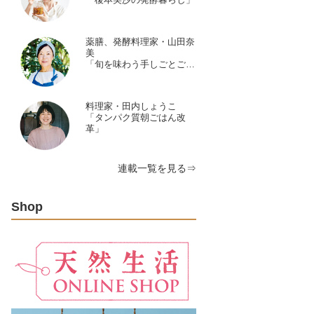
薬膳、発酵料理家・山田奈
美
「旬を味わう手しごとごよ
み」
料理家・田内しょうこ
「タンパク質朝ごはん改
革」
連載一覧を見る⇒
Shop