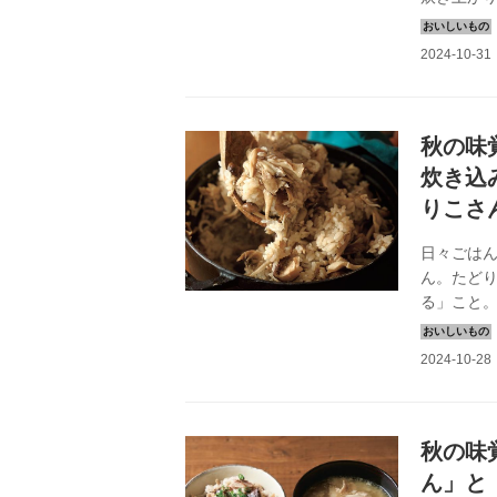
り、うま
り方をご
秋の味
炊き込
りこさ
日々ごは
ん。たど
る」こと
すめです
味覚たっ
秋の味
ん」と