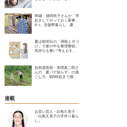
ぜて冷やし固めるだけ”の
ひんやりおやつ／お菓子研
究家・本間節子さん
80歳・德田民子さんが「早
起きしてやっておく家事」
4つ。安曇野暮らし、夏は5
時半に起き“散歩がてら”直
売所で旬の野菜を楽しむ
夏は朝30分の「掃除と片づ
け」で家の中を整理整頓。
気持ちも整い“考えもすっ
きり”キュレーター・林 綾
野さんが早起きしてやる家
事2つ
自然派医師・本間真二郎さ
んの「夏バテ知らず」の過
ごし方。朝5時起きで畑
へ、妻の理恵さんと“体の
声”を聞きながら自然豊か
に暮らす
連載
お笑い芸人・白鳥久美子
「白鳥久美子の手作り暮ら
し」