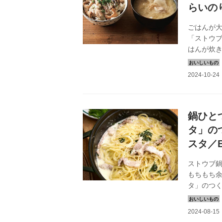
らいの
ごはんが
「ストウ
はんが炊
社）より
豚汁のつ
鍋ひと
タ」の
スタ／
ストウブ鍋
もちもち
タ」のつ
スタはボリ
れます。