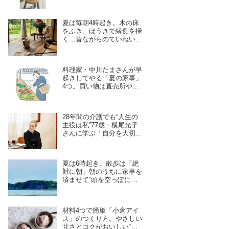
夏は毎朝4時起き。木の床
をふき、ほうきで縁側を掃
く…昔ながらのていねいな
暮らしの「朝の家事」5つ
／料理作家・豊村薫さん
料理家・中川たまさんが早
起きしてやる「夏の家事」
4つ。買い物は直売所や鎌
倉の“レンバイ”で、お風呂
掃除は朝の日課に
28年間の介護でも“人生の
主役は私”77歳・横尾光子
さんに学ぶ「自分を大切に
する」心の持ち方。好きな
ことを大切に、軽やかに
夏は6時起き、散歩は「絶
対に朝」朝のうちに家事を
済ませて“頭を空っぽにし
たい”ときは逗子の海へ。
料理家・中川たまさんの早
起きの楽しみ
材料4つで簡単「小倉アイ
ス」のつくり方。やさしい
甘さとコクがおいしい“混