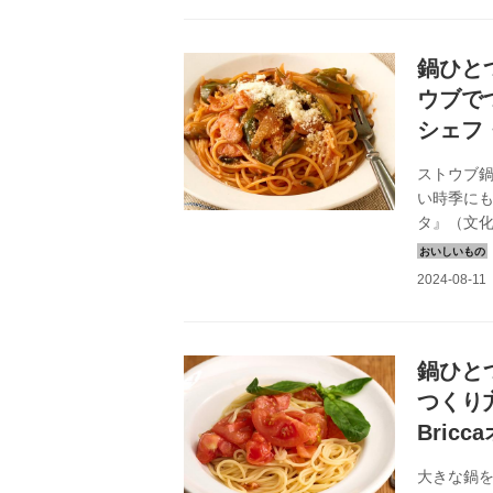
鍋ひと
ウブでつ
シェフ
ストウブ
い時季にも
タ』（文
ップを炒
す。
鍋ひと
つくり
Bric
大きな鍋