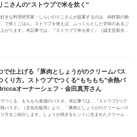
りこさんの“ストウブで米を炊く”
大好きな料理研究家・しらいのりこさんが提案するのは、鋳鉄製の鍋
ブ」で炊くごはん。ストウブを使えば、ふっくらとした甘味のあるご
き上がります。本記事では、『ストウブで米を炊く』（誠文堂新光
、いまの時季に味わいたい、さんまときのこの混ぜごはんとシンプル
くり方をご紹介します。
つで仕上げる「豚肉としょうがのクリームパス
つくり方。ストウブでつくる“もちもち”余熱パ
Briccaオーナーシェフ・金田真芳さん
でつくる、もちもち食感のパスタ。本記事では、『ストウブ1つで
余熱パスタ』（文化出版局）より、「豚肉としょうがのクリームパス
くり方をご紹介します。しょうが焼きをヒントに生まれたクリームパ
ューム満点！ たっぷり加えた青じそがさわやかな風味を添えてく