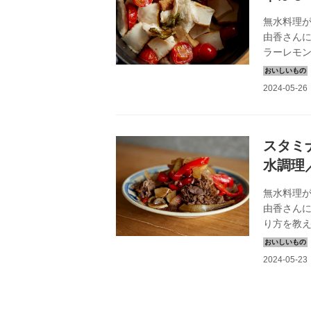
無水料理
由香さん
ラーレモ
レモンの
調理』よ
スタミ
水調理
無水料理
由香さん
り方を教
ンチのあ