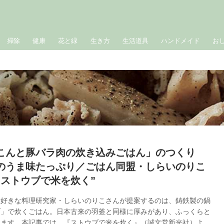
掃除
健康
花と緑
生き方
生活道具
ハンドメイド
お
こんと豚バラ肉の炊き込みごはん」のつくり
のうま味たっぷり／ごはん同盟・しらいのりこ
“ストウブで米を炊く”
大好きな料理研究家・しらいのりこさんが提案するのは、鋳鉄製の鍋
ブ」で炊くごはん。日本古来の羽釜と同様に厚みがあり、ふっくらと
ります。本記事では、『ストウブで米を炊く』（誠文堂新光社）よ