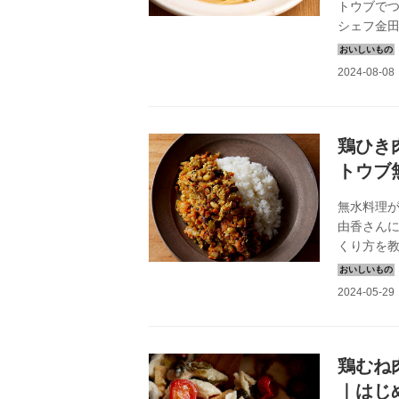
トウブで
シェフ金田
局）より
つくり方
鶏ひき
トウブ
無水料理
由香さん
くり方を
り、お弁
鶏むね
｜はじ