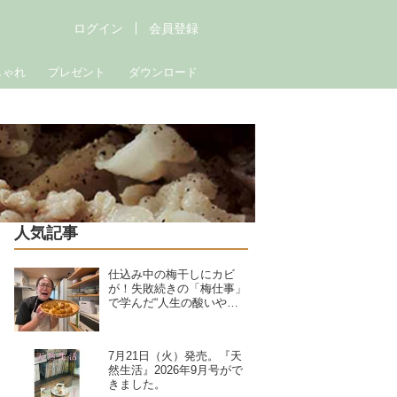
ログイン
会員登録
しゃれ
プレゼント
ダウンロード
人気記事
仕込み中の梅干しにカビ
が！失敗続きの「梅仕事」
で学んだ“人生の酸いや甘
い”夏野菜の簡単料理で暑
さを乗り切る｜たんぽぽ白
鳥久美子の手づくり暮らし
7月21日（火）発売。『天
然生活』2026年9月号がで
きました。