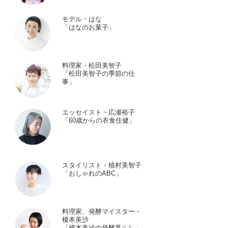
モデル・はな
「はなのお菓子」
料理家・松田美智子
「松田美智子の季節の仕
事」
エッセイスト・広瀬裕子
「60歳からの衣食住健」
スタイリスト・植村美智子
「おしゃれのABC」
料理家、発酵マイスター・
榎本美沙
「榎本美沙の発酵暮らし」