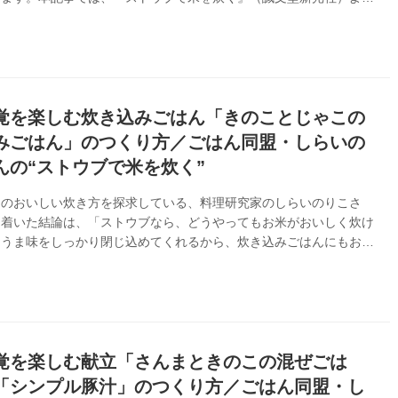
味たっぷりのれんこんと豚バラ肉の炊き込みごはんのつくり方のつく
紹介します。
覚を楽しむ炊き込みごはん「きのことじゃこの
みごはん」のつくり方／ごはん同盟・しらいの
んの“ストウブで米を炊く”
んのおいしい炊き方を探求している、料理研究家のしらいのりこさ
り着いた結論は、「ストウブなら、どうやってもお米がおいしく炊け
。うま味をしっかり閉じ込めてくれるから、炊き込みごはんにもおす
。本記事では、『ストウブで米を炊く』（誠文堂新光社）より、秋の
ぷりのきのことじゃこの炊き込みごはんのつくり方をご紹介します。
覚を楽しむ献立「さんまときのこの混ぜごは
「シンプル豚汁」のつくり方／ごはん同盟・し