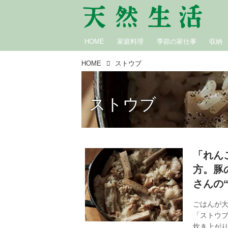
HOME
家庭料理
季節の家仕事
収納
HOME
ストウブ
ストウブ
「れん
方。豚
さんの
ごはんが
「ストウ
炊き上が