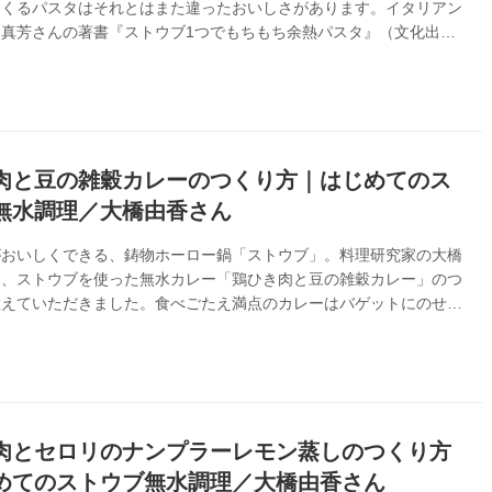
つくるパスタはそれとはまた違ったおいしさがあります。イタリアン
真芳さんの著書『ストウブ1つでもちもち余熱パスタ』（文化出版
、ストウブでつくるパスタの魅力と「フレッシュトマトのパスタ」の
をご紹介します。
肉と豆の雑穀カレーのつくり方｜はじめてのス
無水調理／大橋由香さん
がおいしくできる、鋳物ホーロー鍋「ストウブ」。料理研究家の大橋
に、ストウブを使った無水カレー「鶏ひき肉と豆の雑穀カレー」のつ
教えていただきました。食べごたえ満点のカレーはバゲットにのせた
当にもおすすめです。（はじめてのストウブ無水調理』より）
肉とセロリのナンプラーレモン蒸しのつくり方
めてのストウブ無水調理／大橋由香さん