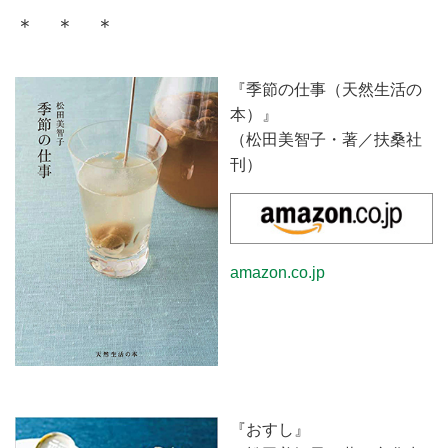
＊ ＊ ＊
『季節の仕事（天然生活の
本）』
（松田美智子・著／扶桑社
刊）
amazon.co.jp
『おすし』