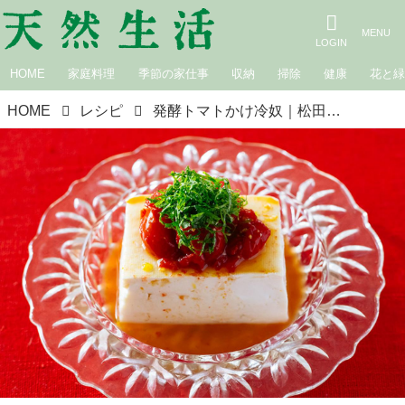
HOME
家庭料理
季節の家仕事
収納
掃除
健康
花と
HOME
レシピ
発酵トマトかけ冷奴｜松田美智子の季節の仕事