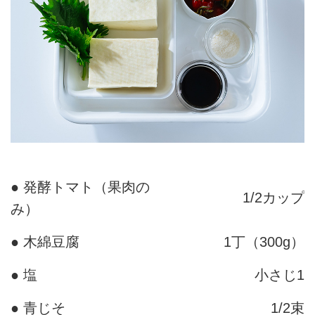
● 発酵トマト（果肉の
1/2カップ
み）
● 木綿豆腐
1丁（300g）
● 塩
小さじ1
● 青じそ
1/2束