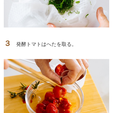
３
発酵トマトはへたを取る。