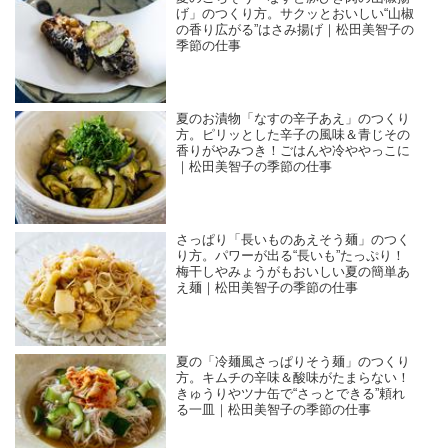
げ」のつくり方。サクッとおいしい“山椒
の香り広がる”はさみ揚げ｜松田美智子の
季節の仕事
夏のお漬物「なすの辛子あえ」のつくり
方。ピリッとした辛子の風味＆青じその
香りがやみつき！ごはんや冷ややっこに
｜松田美智子の季節の仕事
さっぱり「長いものあえそう麺」のつく
り方。パワーが出る“長いも”たっぷり！
梅干しやみょうがもおいしい夏の簡単あ
え麺｜松田美智子の季節の仕事
夏の「冷麺風さっぱりそう麺」のつくり
方。キムチの辛味＆酸味がたまらない！
きゅうりやツナ缶で“さっとできる”頼れ
る一皿｜松田美智子の季節の仕事