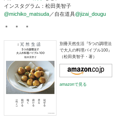
インスタグラム：松田美智子
@michiko_matsuda
／自在道具
@jizai_dougu
＊ ＊ ＊
別冊天然生活『5つの調理法
で大人の料理バイブル100』
（松田美智子・著）
amazonで見る