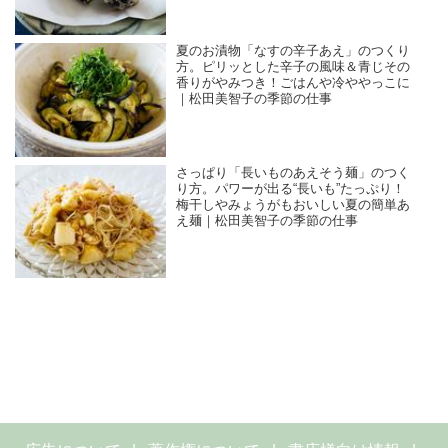
夏のお漬物「なすの辛子あえ」のつくり
方。ピリッとした辛子の風味＆青じその
香りがやみつき！ごはんや冷ややっこに
｜松田美智子の季節の仕事
さっぱり「長いものあえそう麺」のつく
り方。パワーが出る“長いも”たっぷり！
梅干しやみょうがもおいしい夏の簡単あ
え麺｜松田美智子の季節の仕事