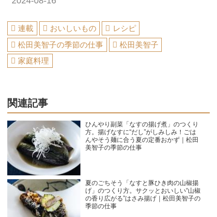
2024-08-16
連載
おいしいもの
レシピ
松田美智子の季節の仕事
松田美智子
家庭料理
関連記事
ひんやり副菜「なすの揚げ煮」のつくり
方。揚げなすに“だし”がしみしみ！ごは
んやそう麺に合う夏の定番おかず｜松田
美智子の季節の仕事
夏のごちそう「なすと豚ひき肉の山椒揚
げ」のつくり方。サクッとおいしい“山椒
の香り広がる”はさみ揚げ｜松田美智子の
季節の仕事