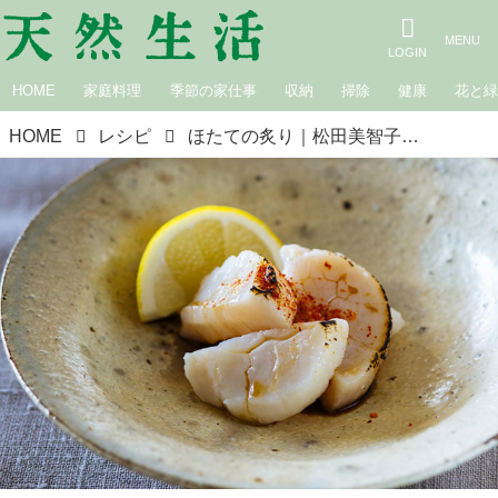
HOME
家庭料理
季節の家仕事
収納
掃除
健康
花と
HOME
レシピ
ほたての炙り｜松田美智子の季節の仕事