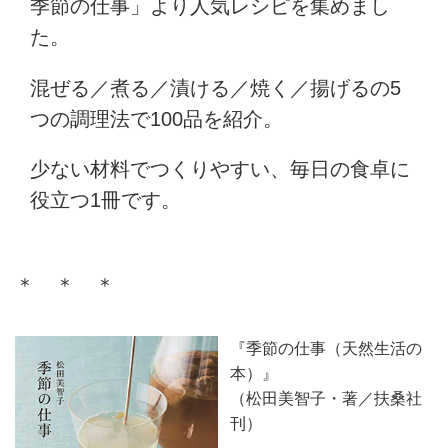
季節の仕事」より人気レシピを集めまし
た。
混ぜる／煮る／漬ける／焼く／揚げるの5
つの調理法で100品を紹介。
少ない材料でつくりやすい、毎日の食卓に
役立つ1冊です。
＊ ＊ ＊
『季節の仕事（天然生活の
本）』
（松田美智子・著／扶桑社
刊）