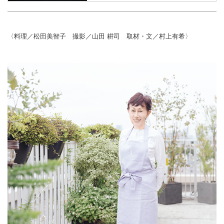
〈料理／松田美智子 撮影／山田 耕司 取材・文／村上有希〉