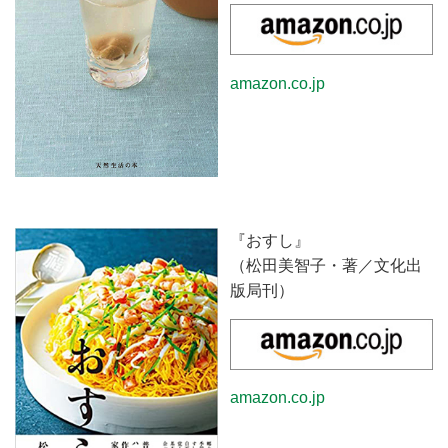
amazon.co.jp
『おすし』
（松田美智子・著／文化出
版局刊）
amazon.co.jp