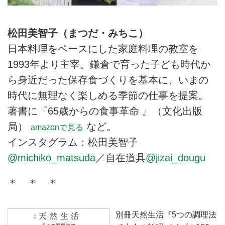
松田美智子（まつだ・みちこ）
日本料理をベースにした家庭料理の教室を
1993年より主宰。鎌倉で育った子ども時代か
ら身近だった保存食づくりを基本に、いまの
時代に無理なく楽しめる季節の仕事を提案。
著書に『65歳からの食事革命 』（文化出版
局）
など。
amazonで見る
インスタグラム：松田美智子
@michiko_matsuda
／自在道具
@jizai_dougu
＊ ＊ ＊
別冊天然生活『5つの調理法