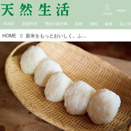
HOME
家庭料理
季節の家仕事
収納
掃除
健康
花と
HOME
新米をもっとおいしく。ふんわり「おにぎり」のコツ／お米を愛するフードディレクター・野村友里さん