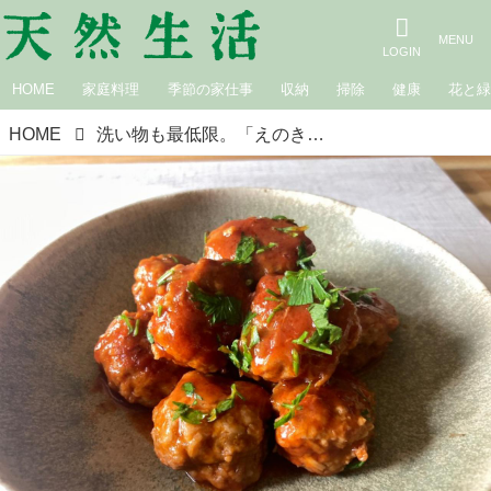
HOME
家庭料理
季節の家仕事
収納
掃除
健康
花と
HOME
洗い物も最低限。「えのきミートボール」｜本多理恵子「50代からは“手抜き”と“息抜き”」