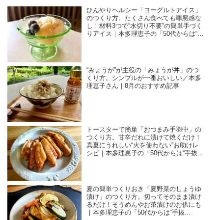
ひんやりヘルシー「ヨーグルトアイス」
のつくり方。たくさん食べても罪悪感な
し！材料3つで“水切り不要”の簡単手づく
りアイス｜本多理恵子の「50代からは“手
抜き”と“息抜き”」
“みょうが”が主役の「みょうが丼」のつ
くり方。シンプルが一番おいしい／本多
理恵子さん｜8月のおすすめ記事
トースターで簡単「おつまみ手羽中」の
つくり方。甘辛だれに漬けて焼くだけ！
真夏にうれしい“火を使わない”お助けレ
シピ｜本多理恵子の「50代からは“手抜
き”と“息抜き”」
夏の簡単つくりおき「夏野菜のしょうゆ
漬け」のつくり方。切ってそのまま漬け
るだけ！そうめんやお茶漬けのお供にも
｜本多理恵子の「50代からは“手抜