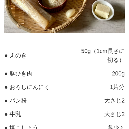
50g（1cm長さに
● えのき
切る）
● 豚ひき肉
200g
● おろしにんにく
1片分
● パン粉
大さじ2
● 牛乳
大さじ2
● 塩こしょう
各少々