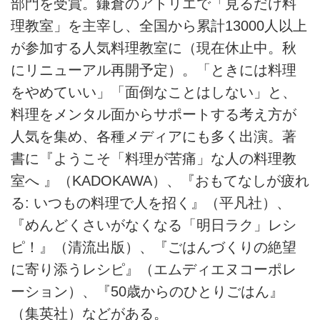
部門を受賞。鎌倉のアトリエで「見るだけ料
理教室」を主宰し、全国から累計13000人以上
が参加する人気料理教室に（現在休止中。秋
にリニューアル再開予定）。「ときには料理
をやめていい」「面倒なことはしない」と、
料理をメンタル面からサポートする考え方が
人気を集め、各種メディアにも多く出演。著
書に『ようこそ「料理が苦痛」な人の料理教
室へ 』（KADOKAWA）、『おもてなしが疲れ
る: いつもの料理で人を招く』（平凡社）、
『めんどくさいがなくなる「明日ラク」レシ
ピ！』（清流出版）、『ごはんづくりの絶望
に寄り添うレシピ』（エムディエヌコーポレ
ーション）、『50歳からのひとりごはん』
（集英社）などがある。