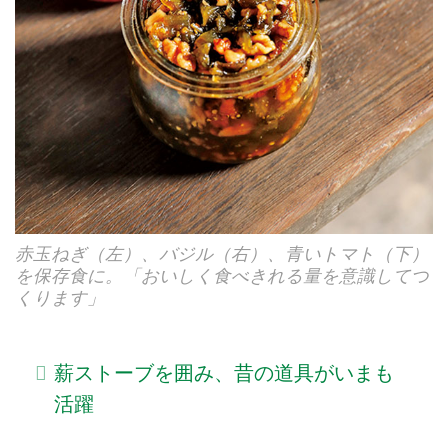
赤玉ねぎ（左）、バジル（右）、青いトマト（下）
を保存食に。「おいしく食べきれる量を意識してつ
くります」
薪ストーブを囲み、昔の道具がいまも
活躍