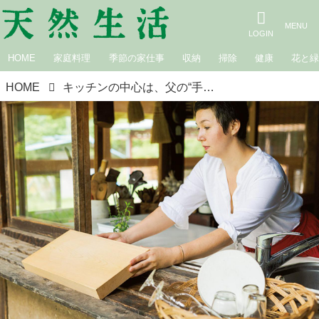
HOME
家庭料理
季節の家仕事
収納
掃除
健康
花と
HOME
キッチンの中心は、父の“手づくり”薪ストーブ。ワインあけびさんの、素朴で美しい「古民家」の台所