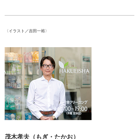
〈イラスト／吉田一裕〉
茂木孝夫（もぎ・たかお）