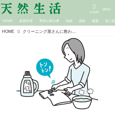
HOME
家庭料理
季節の家仕事
収納
掃除
健康
花と
HOME
クリーニング屋さんに教わる「洗濯前の基本」5つ。色落ち防止、汚れ・臭い落としの効果が断然アップ｜白栄舎クリーニング代表・茂木孝夫さん