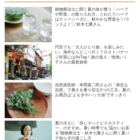
植物療法士に聞く夏の体が整う「ハーブ
や野菜」の取り入れ方。とれたてハーブ
はティーソーダに、鮮やかな野菜を“バラ
ンスよく”／鈴木七重さん
円安でも「大人ひとり旅」を楽しみた
い。海外ならどこへ行く？ロストバゲー
ジ対策にはAirTag！旅の達人・地曳いく
子さんの最新旅術
自然派医師・本間真二郎さんの「身近な
自然」で暑さを乗り切る3つの工夫。夏の
お風呂は“よもぎやハッカ油”ですっきり
夏の冷えに「赤じそハイビスカスティ
ー」のすすめ。暑い時季でも“温かいお茶
を”植物療法士・鈴木七重さんに聞く夏バ
テ知らずの過ごし方