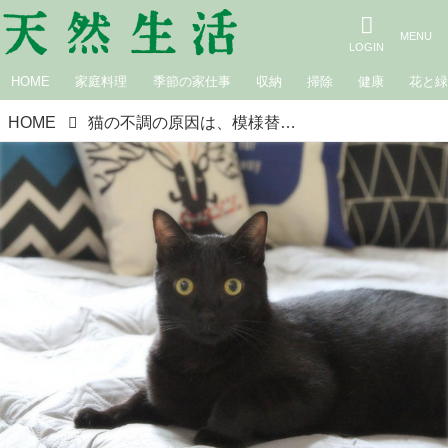
HOME
家庭料理
季節の家仕事
収納
掃除
健康
花と
HOME
猫の不調の原因は、模様替え？ 環境の変化に敏感な生き物｜生きづらい世界で、猫が教えてくれたこと 咲セリ