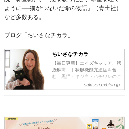
ように──猫がつないだ命の物語』（青土社）
など多数ある。
ブログ「ちいさなチカラ」
ちいさなチカラ
【毎日更新】エイズキャリア、膀
胱麻痺、甲状腺機能亢進症を含
む、黒猫・キジ白・ハチワレのご
きげんさん日記
sakiseri.exblog.jp