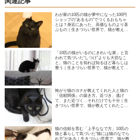
関連記事
わが家の10匹の猫が夢中になった100円
ショップの“あるもの”でつくるおもちゃ
とは？身近にあった、高価なものより喜
ぶもの｜生きづらい世界で、猫が教えて
くれたこと／咲セリ
「10匹の猫がいるのにきれいな家」と言
われて気づいた“しつけ”よりも大切なこ
と。猫のことを知れば知るほど暮らしは
整う｜生きづらい世界で、猫が教えてく
れたこと／咲セリ
怖がり猫のヨナが教えてくれた人と猫の
「信頼関係」の築き方。近づき、逃げ
て、また近づく…それだけでも十分｜生
きづらい世界で、猫が教えてくれたこと
／咲セリ
猫の信頼を育む「上手ななで方」10匹の
猫と暮らして気づいた“猫には猫のなでら
れ方”がある｜生きづらい世界で、猫が教