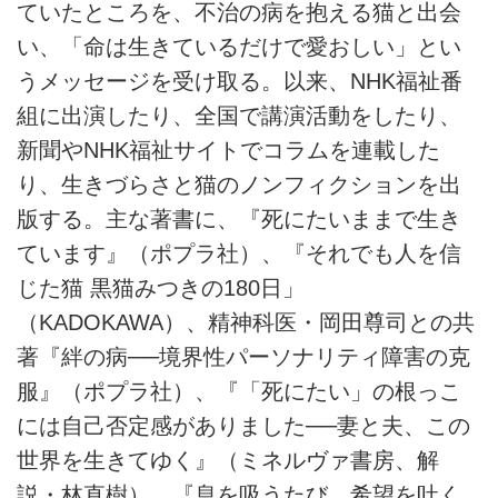
ていたところを、不治の病を抱える猫と出会
い、「命は生きているだけで愛おしい」とい
うメッセージを受け取る。以来、NHK福祉番
組に出演したり、全国で講演活動をしたり、
新聞やNHK福祉サイトでコラムを連載した
り、生きづらさと猫のノンフィクションを出
版する。主な著書に、『死にたいままで生き
ています』（ポプラ社）、『それでも人を信
じた猫 黒猫みつきの180日」
（KADOKAWA）、精神科医・岡田尊司との共
著『絆の病──境界性パーソナリティ障害の克
服』（ポプラ社）、『「死にたい」の根っこ
には自己否定感がありました──妻と夫、この
世界を生きてゆく』（ミネルヴァ書房、解
説・林直樹）、『息を吸うたび、希望を吐く