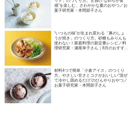
ット」のつくり方。甘酒の“なめらか食
感”を楽しむ、さわやかな夏のおやつ／お
菓子研究家・本間節子さん
“いつもの味”が生まれ変わる「豚のしょ
うが焼き」のつくり方。砂糖もみりんも
使わない！家庭料理の新定番レシピ／料
理研究家・瀬尾幸子さん｜8月のおすすめ
記事
材料4つで簡単「小倉アイス」のつくり
方。やさしい甘さとコクがおいしい“混ぜ
て冷やし固めるだけ”のひんやりおやつ／
お菓子研究家・本間節子さん