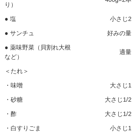
り）
● 塩
小さじ2
● サンチュ
好みの量
● 薬味野菜（貝割れ大根
適量
など）
＜たれ＞
・味噌
大さじ1
・砂糖
大さじ1/2
・酢
大さじ1/2
・白すりごま
小さじ1