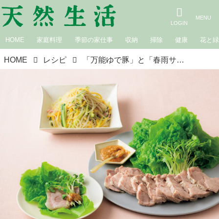
HOME
家庭料理
季節の家仕事
収納
掃除
健康
花と
HOME
レシピ
「万能ゆで豚」と「春雨サラダ」のつくり方。家庭料理の“新しい”コツ／料理研究家・上田淳子さん