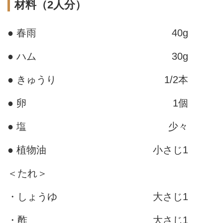
材料（2人分）
● 春雨
40g
● ハム
30g
● きゅうり
1/2本
● 卵
1個
● 塩
少々
● 植物油
小さじ1
＜たれ＞
・しょうゆ
大さじ1
・酢
大さじ1