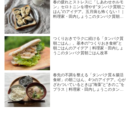
春の疲れとストレスに「しあわせホルモ
ン」セロトニンを増やす“タンパク質朝ご
はん”のアイデア。五月病も怖くない！｜
料理家・田内しょうこのタンパク質朝ご
はん改革
つくりおきでラクに続ける「タンパク質
朝ごはん」。基本の“つくりおき食材”と
朝ごはんのアイデア｜料理家・田内しょ
うこのタンパク質朝ごはん改革
春先の不調を整える「タンパク質＆腸活
食材」の朝ごはん、4つのアイデア。心が
ざわついているときは“海藻”と“きのこ”を
プラス｜料理家・田内しょうこのタンパ
ク質朝ごはん改革