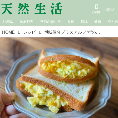
HOME
家庭料理
季節の家仕事
収納
掃除
健康
花と
HOME
レシピ
“卵2個分プラスアルファ”のタンパク質チャージ朝ごはん。「タンパク質朝ごはん」生活を続けたら、効率よく補うコツがわかった｜料理家・田内しょうこのタンパク質朝ごはん改革