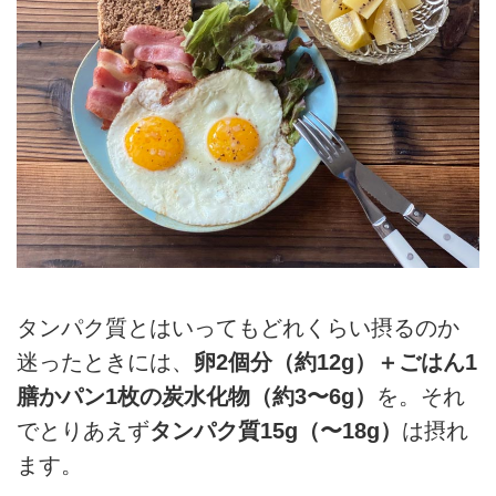
タンパク質とはいってもどれくらい摂るのか
迷ったときには、
卵2個分（約12g）＋ごはん1
膳かパン1枚の炭水化物（約3〜6g）
を。それ
でとりあえず
タンパク質15g（〜18g）
は摂れ
ます。