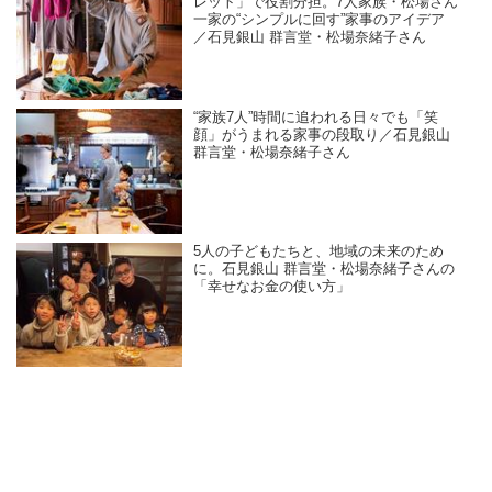
レット」で役割分担。7人家族・松場さん
一家の“シンプルに回す”家事のアイデア
／石見銀山 群言堂・松場奈緒子さん
“家族7人”時間に追われる日々でも「笑
顔」がうまれる家事の段取り／石見銀山
群言堂・松場奈緒子さん
5人の子どもたちと、地域の未来のため
に。石見銀山 群言堂・松場奈緒子さんの
「幸せなお金の使い方」