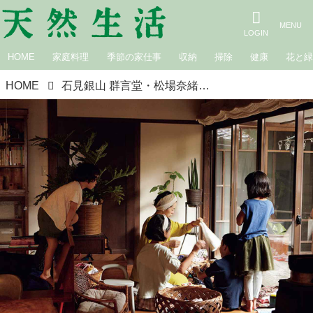
HOME
家庭料理
季節の家仕事
収納
掃除
健康
花と
HOME
石見銀山 群言堂・松場奈緒子さんの「心豊かに暮らす」ための家計のルール。子どものお小遣い、夫婦でのお金の管理など