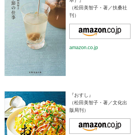
本）』
（松田美智子・著／扶桑社
刊）
amazon.co.jp
『おすし』
（松田美智子・著／文化出
版局刊）