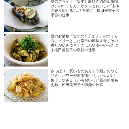
夏のごちそう「なすと豚ひき肉の山椒揚
げ」のつくり方。サクッとおいしい“山椒
の香り広がる”はさみ揚げ｜松田美智子の
季節の仕事
夏のお漬物「なすの辛子あえ」のつくり
方。ピリッとした辛子の風味＆青じその
香りがやみつき！ごはんや冷ややっこに
｜松田美智子の季節の仕事
さっぱり「長いものあえそう麺」のつく
り方。パワーが出る“長いも”たっぷり！
梅干しやみょうがもおいしい夏の簡単あ
え麺｜松田美智子の季節の仕事