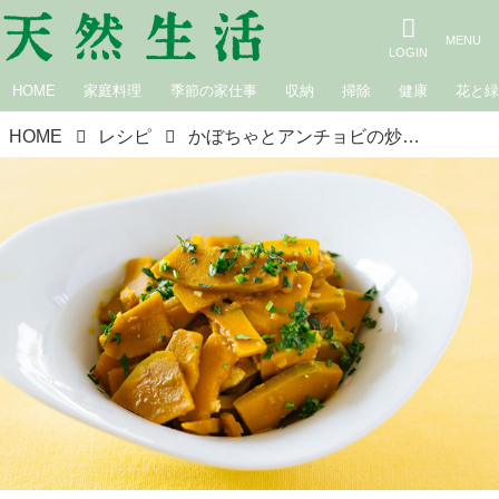
HOME
家庭料理
季節の家仕事
収納
掃除
健康
花と
HOME
レシピ
かぼちゃとアンチョビの炒めもの｜松田美智子の季節の仕事