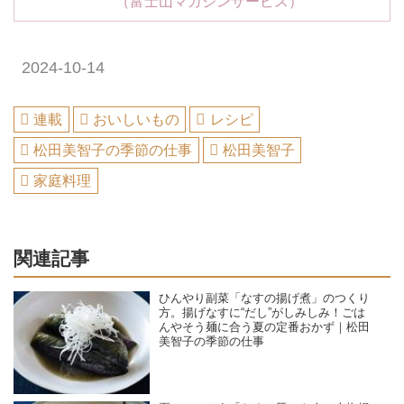
（富士山マガジンサービス）
2024-10-14
連載
おいしいもの
レシピ
松田美智子の季節の仕事
松田美智子
家庭料理
関連記事
ひんやり副菜「なすの揚げ煮」のつくり
方。揚げなすに“だし”がしみしみ！ごは
んやそう麺に合う夏の定番おかず｜松田
美智子の季節の仕事