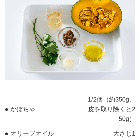
1/2個（約350g、
● かぼちゃ
皮を取り除くと2
50g）
● オリーブオイル
大さじ1