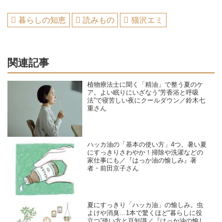
暮らしの知恵
読みもの
猫沢エミ
関連記事
植物療法士に聞く「精油」で整う夏のケ
ア。よい眠りにいざなう“芳香浴と呼吸
法”で寝苦しい夜にクールダウン／鈴木七
重さん
ハッカ油の「基本の使い方」4つ。暑い夏
にすっきりさわやか！掃除や洗濯などの
家仕事にも／『はっか油の愉しみ』著
者・前田京子さん
夏にすっきり「ハッカ油」の愉しみ。虫
よけや消臭…1本で驚くほど“暮らしに役
立つ”使い方と豆知識／『はっか油の愉し