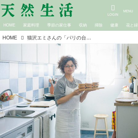
HOME
家庭料理
季節の家仕事
収納
掃除
健康
花と
HOME
猫沢エミさんの「パリの台所」を公開！ 日々の献立を支える、台所の“扉の中身”／暮らしを育てる台所