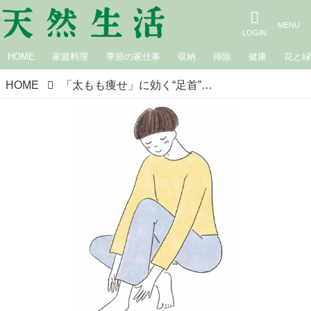
HOME
家庭料理
季節の家仕事
収納
掃除
健康
花と
HOME
「太もも痩せ」に効く“足首”を指圧するだけの簡単ケア／あさひ整骨院日本橋浜町院・今村匡子さん