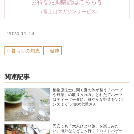
お得な定期購読はこちらを
（富士山マガジンサービス）
2024-11-14
暮らしの知恵
健康
関連記事
植物療法士に聞く夏の体が整う「ハーブ
や野菜」の取り入れ方。とれたてハーブ
はティーソーダに、鮮やかな野菜を“バラ
ンスよく”／鈴木七重さん
円安でも「大人ひとり旅」を楽しみた
い。海外ならどこへ行く？ロストバゲー