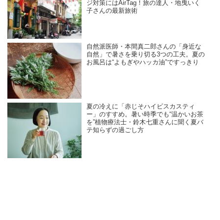
ジ対策にはAirTag！旅の達人・地曳いく
子さんの最新旅術
自然派医師・本間真二郎さんの「身近な
自然」で暑さを乗り切る3つの工夫。夏の
お風呂は“よもぎやハッカ油”ですっきり
夏の冷えに「赤じそハイビスカスティ
ー」のすすめ。暑い時季でも“温かいお茶
を”植物療法士・鈴木七重さんに聞く夏バ
テ知らずの過ごし方