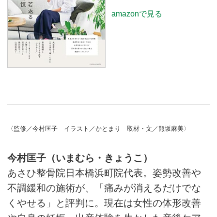
amazonで見る
〈監修／今村匡子 イラスト／かとまり 取材・文／熊坂麻美〉
今村匡子（いまむら・きょうこ）
あさひ整骨院日本橋浜町院代表。姿勢改善や
不調緩和の施術が、「痛みが消えるだけでな
くやせる」と評判に。現在は女性の体形改善