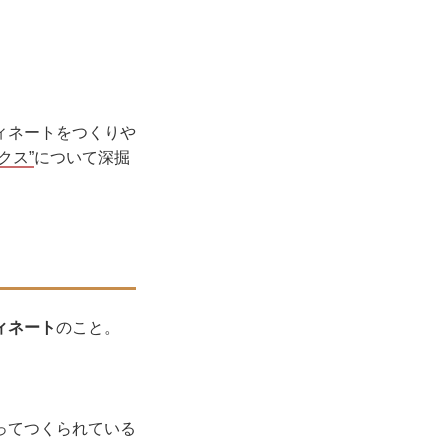
ィネートをつくりや
クス”
について深掘
ィネート
のこと。
ってつくられている