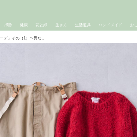
掃除
健康
花と緑
生き方
生活道具
ハンドメイド
お
おしゃれのABC◇ 11月「異素材mixコーデ」その（1）〜異なる素材でおしゃれを格上げ〜 現役スタイリストが、おしゃれの悩みを解決｜植村美智子