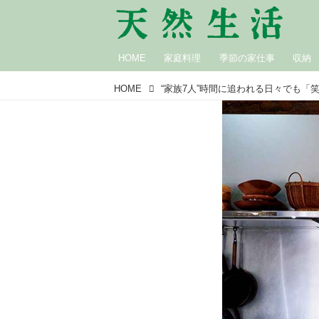
HOME
家庭料理
季節の家仕事
収納
HOME