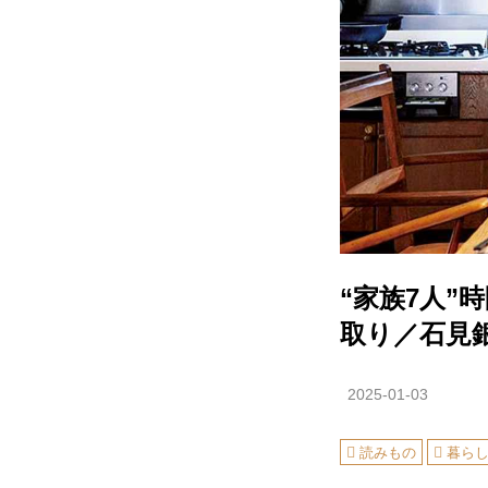
“家族7人
取り／石見
2025-01-03
読みもの
暮ら