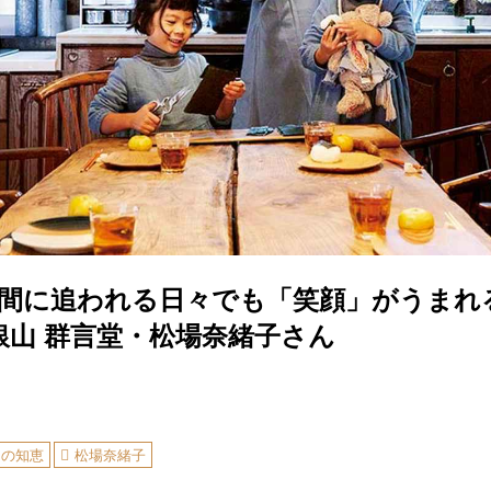
”時間に追われる日々でも「笑顔」がうまれ
銀山 群言堂・松場奈緒子さん
しの知恵
松場奈緒子