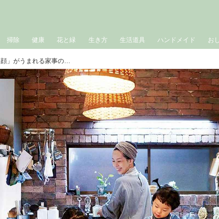
掃除
健康
花と緑
生き方
生活道具
ハンドメイド
お
“家族7人”時間に追われる日々でも「笑顔」がうまれる家事の段取り／石見銀山 群言堂・松場奈緒子さん