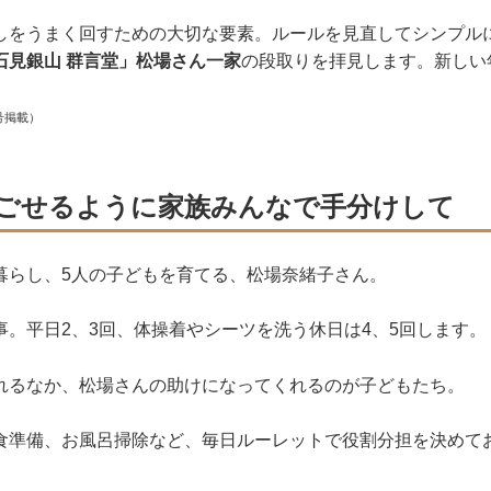
しをうまく回すための大切な要素。ルールを見直してシンプル
石見銀山 群言堂」松場さん一家
の段取りを拝見します。新しい
。
号掲載）
ごせるように家族みんなで手分けして
暮らし、5人の子どもを育てる、松場奈緒子さん。
事。平日2、3回、体操着やシーツを洗う休日は4、5回します。
れるなか、松場さんの助けになってくれるのが子どもたち。
食準備、お風呂掃除など、毎日ルーレットで役割分担を決めて