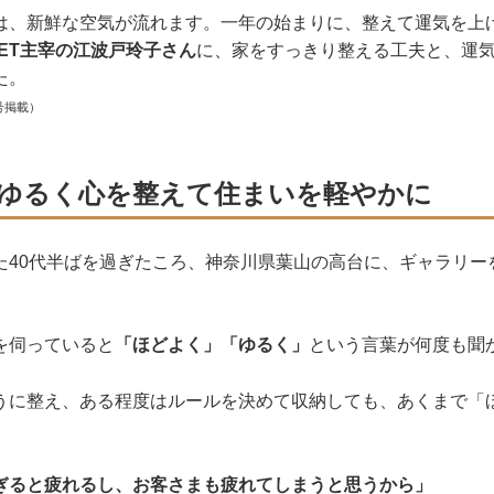
は、新鮮な空気が流れます。一年の始まりに、整えて運気を上
LET主宰の江波戸玲子さん
に、家をすっきり整える工夫と、運
た。
号掲載）
ゆるく心を整えて住まいを軽やかに
た40代半ばを過ぎたころ、神奈川県葉山の高台に、ギャラリー
。
を伺っていると
「ほどよく」「ゆるく」
という言葉が何度も聞
うに整え、ある程度はルールを決めて収納しても、あくまで「
ぎると疲れるし、お客さまも疲れてしまうと思うから」