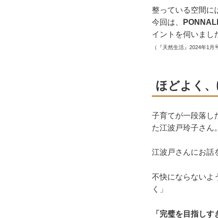
整っている空間に
今回は、
PONNA
イントを伺いまし
（『天然生活』2024年1月
ほどよく、
子育てが一段落し
た江波戸玲子さん
江波戸さんにお話
不快にならないよ
く」
「完璧を目指しす