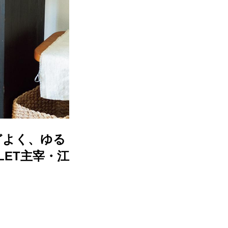
どよく、ゆる
LET主宰・江