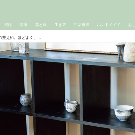
掃除
健康
花と緑
生き方
生活道具
ハンドメイド
お
新年を気持ちよく迎える“運気アップ”の整え術。ほどよく、ゆるく「アートとユーモア」が共存する住まい／PONNALET主宰・江波戸玲子さん