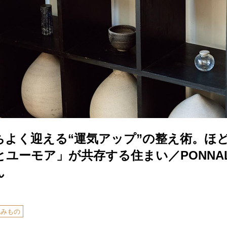
ちよく迎える“運気アップ”の整え術。ほ
ユーモア」が共存する住まい／PONNA
ん
読みもの