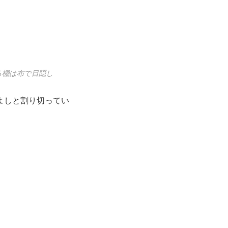
る棚は布で目隠し
よしと割り切ってい