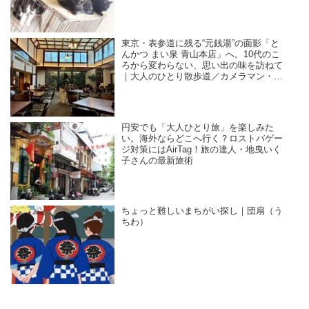
／咲セリ
東京・表参道に残る“元銭湯”の面影「と
んかつ まい泉 青山本店」へ。10代のこ
ろから変わらない、思い出の味を訪ねて
｜大人のひとり散歩道／カメラマン・石
黒美穂子さん
円安でも「大人ひとり旅」を楽しみた
い。海外ならどこへ行く？ロストバゲー
ジ対策にはAirTag！旅の達人・地曳いく
子さんの最新旅術
ちょっと難しいまちがい探し｜団扇（う
ちわ）