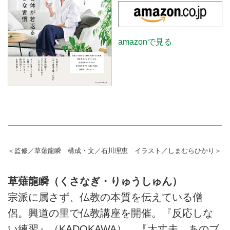
amazonで見る
＜監修／草薙龍瞬 構成・文／石川理恵 イラスト／しまむらひかり＞
草薙龍瞬（くさなぎ・りゅうしゅん）
宗派に属さず、仏教の本質を伝えている僧
侶。興道の里で仏教講座を開催。『反応しな
い練習』（KADOKAWA）、『大丈夫、あのブ