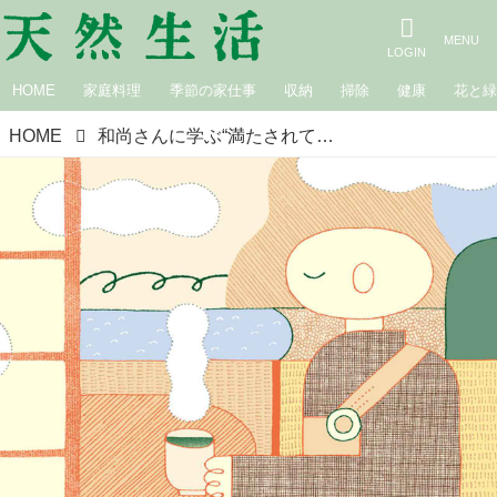
HOME
家庭料理
季節の家仕事
収納
掃除
健康
花と
HOME
和尚さんに学ぶ“満たされて暮らす”新しい心のあり方「不安」「ねたみ」にとらわれない生き方のヒント