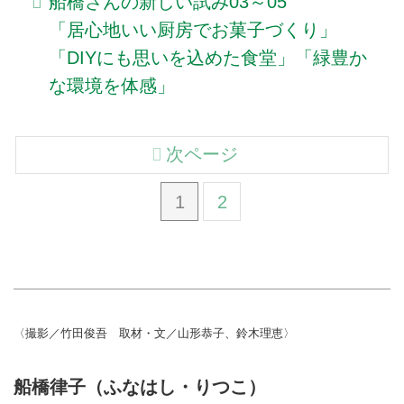
船橋さんの新しい試み03～05
「居心地いい厨房でお菓子づくり」
「DIYにも思いを込めた食堂」「緑豊か
な環境を体感」
次ページ
1
2
〈撮影／竹田俊吾 取材・文／山形恭子、鈴木理恵〉
船橋律子（ふなはし・りつこ）