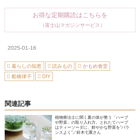
お得な定期購読はこちらを
（富士山マガジンサービス）
2025-01-16
暮らしの知恵
読みもの
かもめ食堂
船橋律子
DIY
関連記事
植物療法士に聞く夏の体が整う「ハーブ
や野菜」の取り入れ方。とれたてハーブ
はティーソーダに、鮮やかな野菜を“バラ
ンスよく”／鈴木七重さん