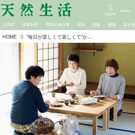
HOME
家庭料理
季節の家仕事
収納
掃除
健康
花と
HOME
‟毎日が楽しくて楽しくて”かもめ食堂・船橋律子さんが移住した「里山」の暮らしで見つけた、新しい5つの試み