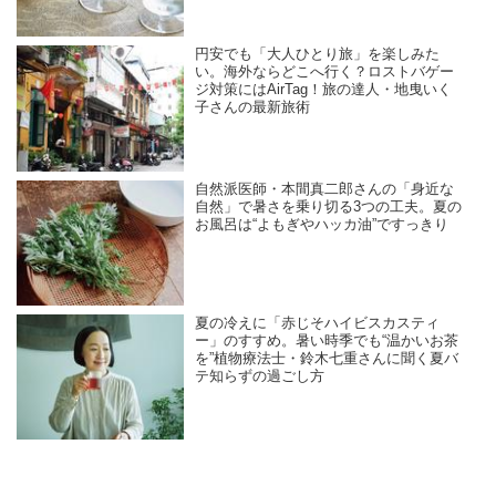
円安でも「大人ひとり旅」を楽しみた
い。海外ならどこへ行く？ロストバゲー
ジ対策にはAirTag！旅の達人・地曳いく
子さんの最新旅術
自然派医師・本間真二郎さんの「身近な
自然」で暑さを乗り切る3つの工夫。夏の
お風呂は“よもぎやハッカ油”ですっきり
夏の冷えに「赤じそハイビスカスティ
ー」のすすめ。暑い時季でも“温かいお茶
を”植物療法士・鈴木七重さんに聞く夏バ
テ知らずの過ごし方