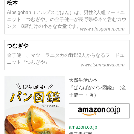
松本
Alps gohan（アルプスごはん）は、男性2人組フードユ
ニット「つむぎや」の金子健一が長野県松本で営むカウ
ンター8席だけの小さな食堂です。
www.alpsgohan.com
つむぎや
金子健一、マツーラユタカの野郎2人からなるフードユ
ニット『つむぎや』
www.tsumugiya.com
天然生活の本
『ぱんぱかパン図鑑』（金
子健一 ・著）
amazon.co.jp