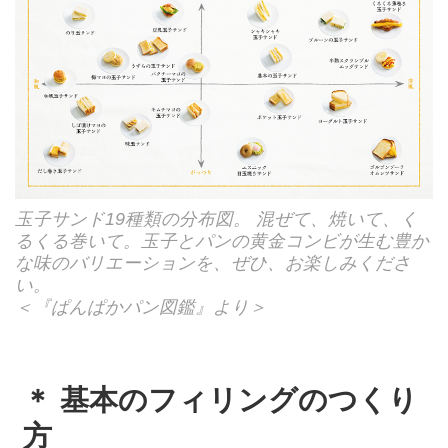
玉子サンド19種類の分布図。 混ぜて、焼いて、く
るくる巻いて。玉子とパンの黄金コンビが生む豊か
な味のバリエーションを、ぜひ、お楽しみくださ
い。
＜『ぱんぱかパン図鑑』より＞
＊ 基本のフィリングのつくり
方