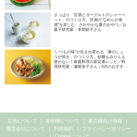
さっぱり「甘酒とヨーグルトのシャーベ
ット」のつくり方。甘酒の“なめらか食
感”を楽しむ、さわやかな夏のおやつ／お
菓子研究家・本間節子さん
“いつもの味”が生まれ変わる「豚のしょ
うが焼き」のつくり方。砂糖もみりんも
使わない！家庭料理の新定番レシピ／料
理研究家・瀬尾幸子さん｜8月のおすすめ
記事
広告について
著作権について
書店様向け情報
運営会社について
利用規約
プライバシーポリシー
Cookieについて