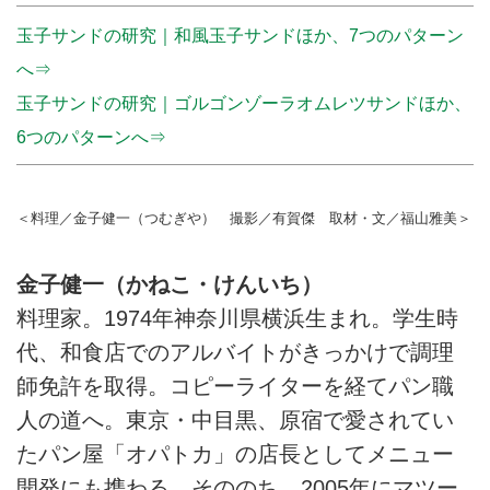
玉子サンドの研究｜和風玉子サンドほか、7つのパターン
へ⇒
玉子サンドの研究｜ゴルゴンゾーラオムレツサンドほか、
6つのパターンへ⇒
＜料理／金子健一（つむぎや） 撮影／有賀傑 取材・文／福山雅美＞
金子健一（かねこ・けんいち）
料理家。1974年神奈川県横浜生まれ。学生時
代、和食店でのアルバイトがきっかけで調理
師免許を取得。コピーライターを経てパン職
人の道へ。東京・中目黒、原宿で愛されてい
たパン屋「オパトカ」の店長としてメニュー
開発にも携わる。そののち、2005年にマツー