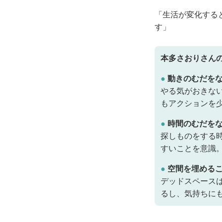
「生活が変化する
す」
本多さおりさん
●
動きのむだを
やる気がおきな
もアクションを
●
時間のむだを
探しものをする
すいことを意識
●
空間を埋める
デッドスペース
るし、気持ちに