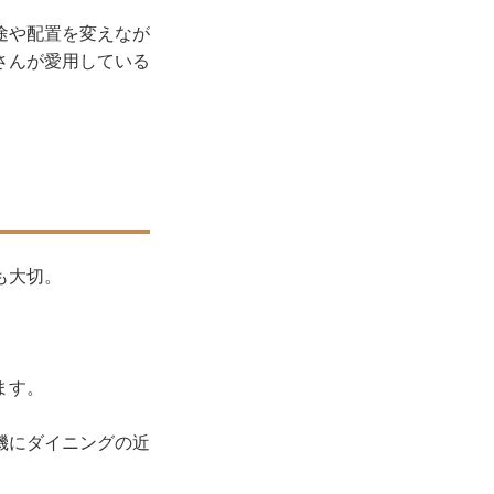
途や配置を変えなが
さんが愛用している
も大切。
ます。
機にダイニングの近