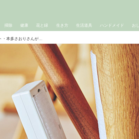
掃除
健康
花と緑
生き方
生活道具
ハンドメイド
お
“ラク”が優先。整理収納コンサルタント・本多さおりさんが選ぶ「空間づくりに大活躍」の便利アイテム4選