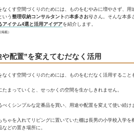
をなくす空間づくりのためには、ものをむやみに増やさず、用
という
整理収納コンサルタント
の
本多さおり
さん。そんな本多
るアイテム4選と活用アイデア
を紹介します。
号掲載）
途や配置”を変えてむだなく活用
をなくす空間づくりのためには、ものをむだなく活用すること
にたまっていくと、せっかくの空間を生かしきれません。
るべくシンプルな定番品を買い、用途や配置を変えて使い続け
もちゃを入れてリビングに置いていた棚は長男の小学校入学を
品などの置き場所に。