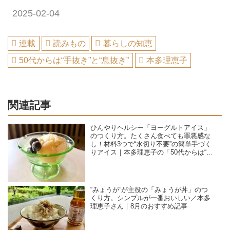
2025-02-04
連載
読みもの
暮らしの知恵
50代からは“手抜き”と“息抜き”
本多理恵子
関連記事
ひんやりヘルシー「ヨーグルトアイス」
のつくり方。たくさん食べても罪悪感な
し！材料3つで“水切り不要”の簡単手づく
りアイス｜本多理恵子の「50代からは“手
抜き”と“息抜き”」
“みょうが”が主役の「みょうが丼」のつ
くり方。シンプルが一番おいしい／本多
理恵子さん｜8月のおすすめ記事