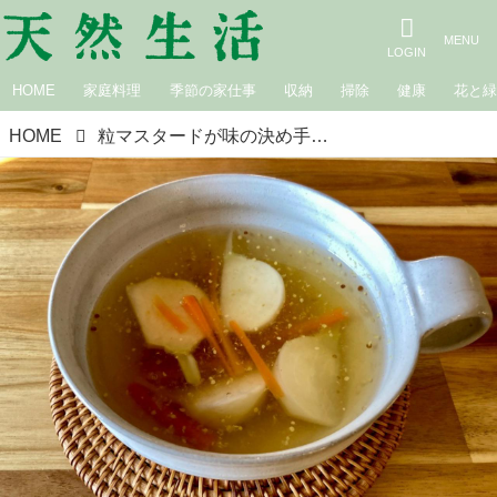
HOME
家庭料理
季節の家仕事
収納
掃除
健康
花と
HOME
粒マスタードが味の決め手「かぶのマスタードスープ」｜本多理恵子「50代からは“手抜き”と“息抜き”」