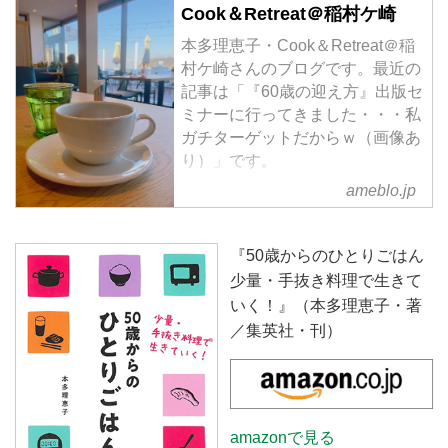
Cook＆Retreat＠稲村ケ崎
本多理恵子・Cook＆Retreat＠稲
村ケ崎さんのブログです。最近の
記事は「『60歳の迎え方』出版セ
ミナーに行ってきました・・・私
ガチターゲットだからｗ（画像あ
り）」です。
ameblo.jp
『50歳からのひとりごはん
少量・手抜き料理で生きて
いく！』（本多理恵子・著
／集英社・刊）
amazonで見る