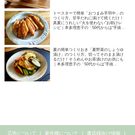
トースターで簡単「おつまみ手羽中」の
つくり方。甘辛だれに漬けて焼くだけ！
真夏にうれしい“火を使わない”お助けレ
シピ｜本多理恵子の「50代からは“手抜
き”と“息抜き”」
夏の簡単つくりおき「夏野菜のしょうゆ
漬け」のつくり方。切ってそのまま漬け
るだけ！そうめんやお茶漬けのお供にも
｜本多理恵子の「50代からは“手抜
き”と“息抜き”」
広告について
著作権について
書店様向け情報