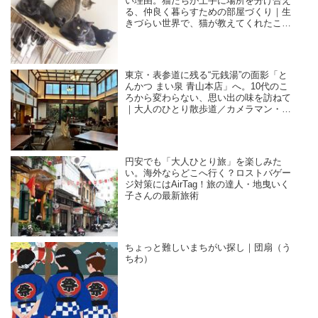
い理由。猫たちが上手に場所を分け合え
る、仲良く暮らすための部屋づくり｜生
きづらい世界で、猫が教えてくれたこと
／咲セリ
東京・表参道に残る“元銭湯”の面影「と
んかつ まい泉 青山本店」へ。10代のこ
ろから変わらない、思い出の味を訪ねて
｜大人のひとり散歩道／カメラマン・石
黒美穂子さん
円安でも「大人ひとり旅」を楽しみた
い。海外ならどこへ行く？ロストバゲー
ジ対策にはAirTag！旅の達人・地曳いく
子さんの最新旅術
ちょっと難しいまちがい探し｜団扇（う
ちわ）