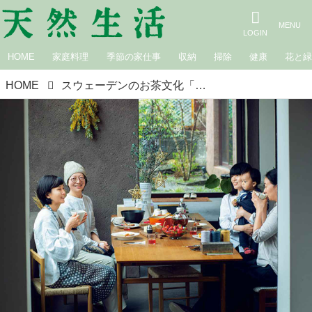
HOME
家庭料理
季節の家仕事
収納
掃除
健康
花と
HOME
スウェーデンのお茶文化「フィーカ」のすすめ。多感な10代の“生きづらさ”をほぐしてくれた、温かなお茶時間／TE HANDEL・加瀬さやかさん