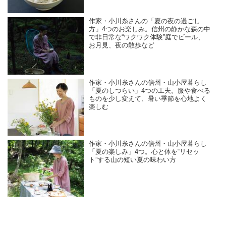
作家・小川糸さんの「夏の夜の過ごし
方」4つのお楽しみ。信州の静かな森の中
で非日常な“ワクワク体験”庭でビール、
お月見、夜の散歩など
作家・小川糸さんの信州・山小屋暮らし
「夏のしつらい」4つの工夫。服や食べる
ものを少し変えて、暑い季節を心地よく
楽しむ
作家・小川糸さんの信州・山小屋暮らし
「夏の楽しみ」4つ。心と体を“リセッ
ト”する山の短い夏の味わい方