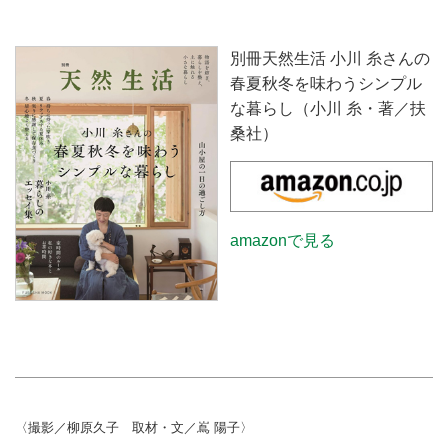
別冊天然生活 小川 糸さんの
春夏秋冬を味わうシンプル
な暮らし（小川 糸・著／扶
桑社）
amazonで見る
〈撮影／柳原久子 取材・文／嶌 陽子〉