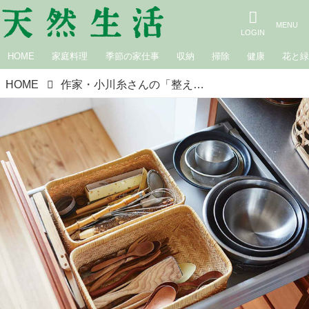
HOME
家庭料理
季節の家仕事
収納
掃除
健康
花と
HOME
作家・小川糸さんの「整え上手」な台所を拝見。無理なく片づくコツは“外はきちんと、中はざっくり”