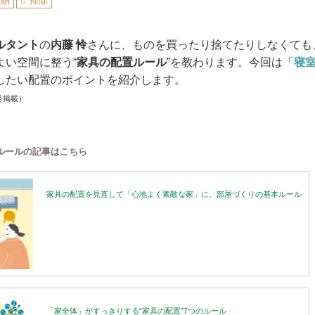
収納
掃除
ルタント
の
内藤 怜
さんに、ものを買ったり捨てたりしなくても
よい空間に整う“
家具の配置ルール
”を教わります。今回は「
寝
したい配置のポイントを紹介します。
号掲載）
ルールの記事はこちら
家具の配置を見直して「心地よく素敵な家」に。部屋づくりの基本ルール
「家全体」がすっきりする“家具の配置”7つのルール