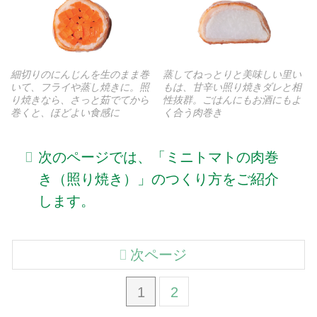
細切りのにんじんを生のまま巻
蒸してねっとりと美味しい里い
いて、フライや蒸し焼きに。照
もは、甘辛い照り焼きダレと相
り焼きなら、さっと茹でてから
性抜群。ごはんにもお酒にもよ
巻くと、ほどよい食感に
く合う肉巻き
次のページでは、「ミニトマトの肉巻
き（照り焼き）」のつくり方をご紹介
します。
次ページ
1
2