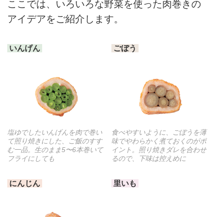
ここでは、いろいろな野菜を使った肉巻きの
アイデアをご紹介します。
いんげん
ごぼう
塩ゆでしたいんげんを肉で巻い
食べやすいように、ごぼうを薄
て照り焼きにした、ご飯のすす
味でやわらかく煮ておくのがポ
む一品。生のまま5〜6本巻いて
イント。照り焼きダレを合わせ
フライにしても
るので、下味は控えめに
にんじん
里いも