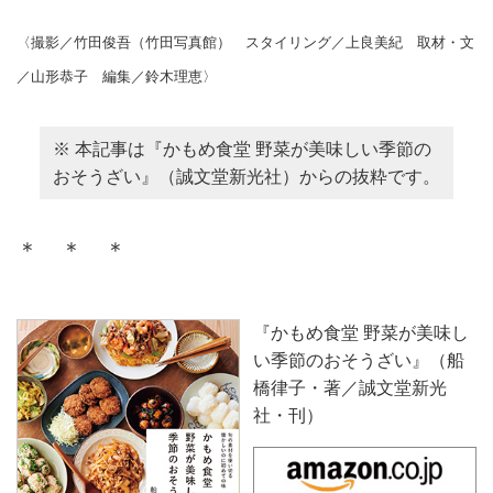
〈撮影／竹田俊吾（竹田写真館） スタイリング／上良美紀 取材・文
／山形恭子 編集／鈴木理恵〉
※ 本記事は『かもめ食堂 野菜が美味しい季節の
おそうざい』（誠文堂新光社）からの抜粋です。
＊ ＊ ＊
『かもめ食堂 野菜が美味し
い季節のおそうざい』（船
橋律子・著／誠文堂新光
社・刊）