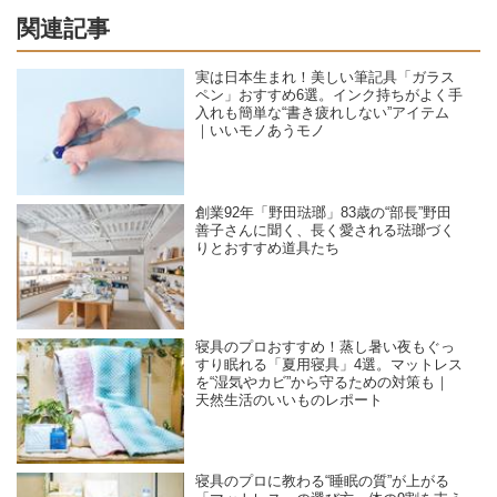
関連記事
実は日本生まれ！美しい筆記具「ガラス
ペン」おすすめ6選。インク持ちがよく手
入れも簡単な“書き疲れしない”アイテム
｜いいモノあうモノ
創業92年「野田琺瑯」83歳の“部長”野田
善子さんに聞く、長く愛される琺瑯づく
りとおすすめ道具たち
寝具のプロおすすめ！蒸し暑い夜もぐっ
すり眠れる「夏用寝具」4選。マットレス
を“湿気やカビ”から守るための対策も｜
天然生活のいいものレポート
寝具のプロに教わる“睡眠の質”が上がる