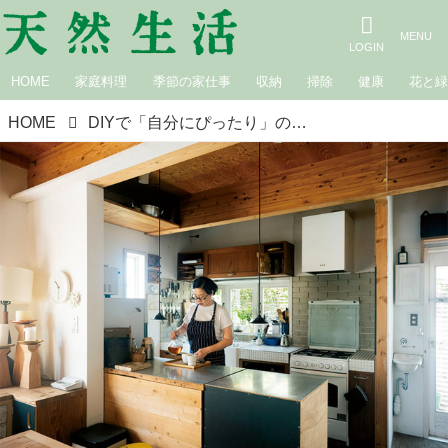
HOME
家庭料理
季節の家仕事
収納
掃除
健康
花と
HOME
DIYで「自分にぴったり」のキッチンづくり。使いながら11年、気楽に改善を重ねて。DIYユニットZUBO・カナヤミユキさんの“らしさ”のある台所