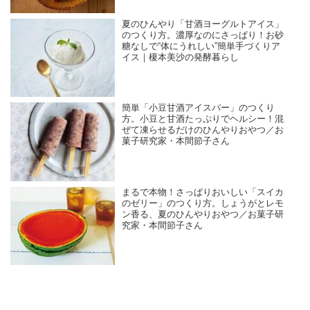
夏のひんやり「甘酒ヨーグルトアイス」
のつくり方。濃厚なのにさっぱり！お砂
糖なしで“体にうれしい”簡単手づくりア
イス｜榎本美沙の発酵暮らし
簡単「小豆甘酒アイスバー」のつくり
方。小豆と甘酒たっぷりでヘルシー！混
ぜて凍らせるだけのひんやりおやつ／お
菓子研究家・本間節子さん
まるで本物！さっぱりおいしい「スイカ
のゼリー」のつくり方。しょうがとレモ
ン香る、夏のひんやりおやつ／お菓子研
究家・本間節子さん