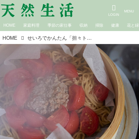
HOME
家庭料理
季節の家仕事
収納
掃除
健康
花と
HOME
せいろでかんたん「担々トマト和えめん」のつくり方。材料を入れて5分！せいろは“めん料理”もお手のもの／中川たまさん