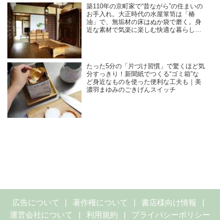
築110年の京町家で“昔ながら”の住まいの
お手入れ。大正時代の水屋箪笥は「椿
油」で、無垢材の床はぬか袋で磨く。身
近な素材で気楽に楽しむ快適な暮らし｜
美濃羽まゆみのごきげんスイッチ
たった5分の「片づけ習慣」で驚くほど気
分すっきり！新聞紙でつくる“ゴミ箱”な
ど身近なものを使った便利な工夫も｜美
濃羽まゆみのごきげんスイッチ
広告について
著作権について
書店様向け情報
運営会社について
利用規約
プライバシーポリシー