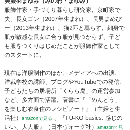
美濃羽まゆみ（みのわ・まゆみ）
服飾作家・手づくり暮らし研究家。京町家で
夫、長女ゴン（2007年生まれ）、長男まめぴ
ー（2013年生まれ）、猫2匹と暮らす。細身で
肌が敏感な長女に合う服が見つからず、子ど
も服をつくりはじめたことが服飾作家として
のスタートに。
現在は洋服制作のほか、メディアへの出演、
洋裁学校の講師、ブログやYouTubeでの発信、
子どもたちの居場所「くらら庵」の運営参加
など、多方面で活躍。著書に『「めんどう」
を楽しむ衣食住のレシピノート』（主婦と生
活社）
、『FU-KO basics. 感じの
amazonで見る
いい、大人服』（日本ヴォーグ社）
amazonで見