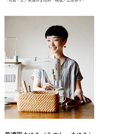
〈写真・文／美濃羽まゆみ 構成／山形恭子〉