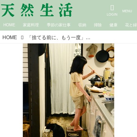
HOME
家庭料理
季節の家仕事
収納
掃除
健康
花と
HOME
「捨てる前に、もう一度」食材を余さず使い切るアイデア。野菜の皮はきんぴらに、柑橘の皮は掃除や入浴剤に｜美濃羽まゆみのごきげんスイッチ