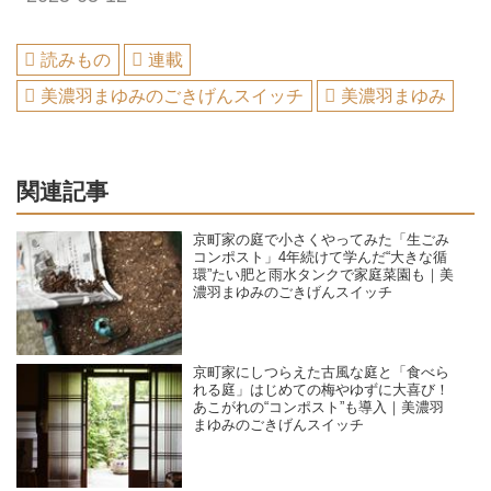
読みもの
連載
美濃羽まゆみのごきげんスイッチ
美濃羽まゆみ
関連記事
京町家の庭で小さくやってみた「生ごみ
コンポスト」4年続けて学んだ“大きな循
環”たい肥と雨水タンクで家庭菜園も｜美
濃羽まゆみのごきげんスイッチ
京町家にしつらえた古風な庭と「食べら
れる庭」はじめての梅やゆずに大喜び！
あこがれの“コンポスト”も導入｜美濃羽
まゆみのごきげんスイッチ