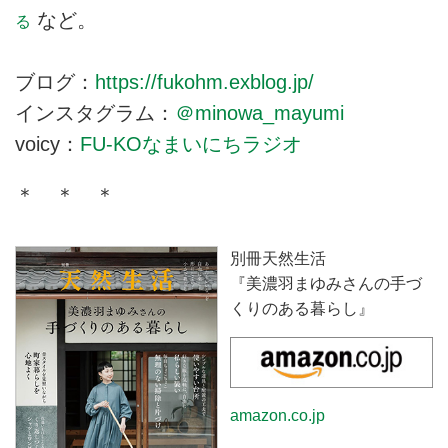
など。
る
ブログ：
https://fukohm.exblog.jp/
インスタグラム：
＠minowa_mayumi
voicy：
FU-KOなまいにちラジオ
＊ ＊ ＊
別冊天然生活
『美濃羽まゆみさんの手づ
くりのある暮らし』
amazon.co.jp