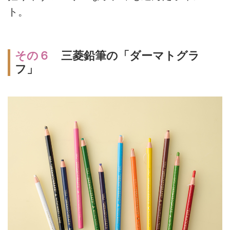
ト。
その６
三菱鉛筆の「ダーマトグラ
フ」