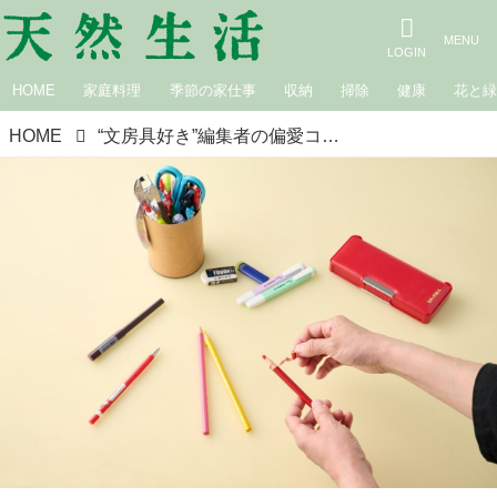
HOME
家庭料理
季節の家仕事
収納
掃除
健康
花と
HOME
“文房具好き”編集者の偏愛コレクション。消しゴム、赤ペン、シャープペン...「基本の筆記具」見せてください