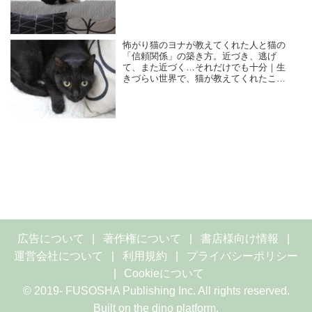
れたこと／咲セリ
怖がり猫のヨナが教えてくれた人と猫の
「信頼関係」の築き方。近づき、逃げ
て、また近づく…それだけでも十分｜生
きづらい世界で、猫が教えてくれたこと
／咲セリ
広告について
著作権について
書店様向け情報
運営会社について
利用規約
プライバシーポリシー
Cookieについて
© 2019- FUSOSHA Publishing Inc. All rights reserved.
Built on
the dino platform
.