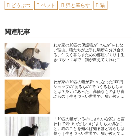
どうぶつ
ペット
猫と暮らす
猫
関連記事
わが家の10匹の保護猫が“けんか”をしな
い理由。猫たちが上手に場所を分け合え
る、仲良く暮らすための部屋づくり｜生
きづらい世界で、猫が教えてくれたこと
／咲セリ
わが家の10匹の猫が夢中になった100円
ショップの“あるもの”でつくるおもちゃ
とは？身近にあった、高価なものより喜
ぶもの｜生きづらい世界で、猫が教えて
くれたこと／咲セリ
「10匹の猫がいるのにきれいな家」と言
われて気づいた“しつけ”よりも大切なこ
と。猫のことを知れば知るほど暮らしは
整う｜生きづらい世界で、猫が教えてく