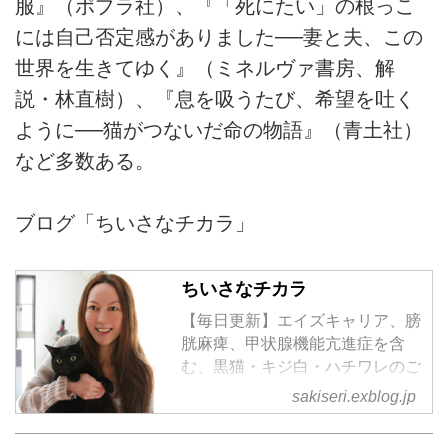
服』（ポプラ社）、『「死にたい」の根っこ
には自己否定感がありました──妻と夫、この
世界を生きてゆく』（ミネルヴァ書房、解
説・林直樹）、『息を吸うたび、希望を吐く
ように──猫がつないだ命の物語』（青土社）
など多数ある。
ブログ「ちいさなチカラ」
ちいさなチカラ
【毎日更新】エイズキャリア、膀
胱麻痺、甲状腺機能亢進症を含
む、黒猫・キジ白・ハチワレのご
きげんさん日記
sakiseri.exblog.jp