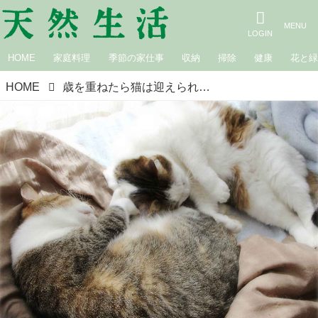
HOME
家庭料理
季節の家仕事
収納
掃除
健康
花と
HOME
歳を重ねたら猫は迎えられない？ 51歳の夫と46歳の妻がいまから話し合っている猫との付き合い方｜生きづらい世界で、猫が教えてくれたこと 咲セリ