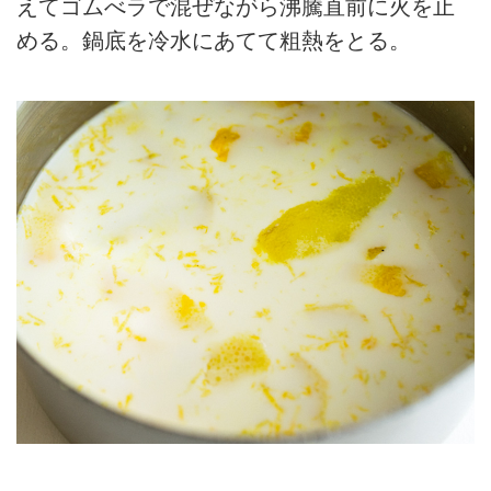
えてゴムべラで混ぜながら沸騰直前に火を止
める。鍋底を冷水にあてて粗熱をとる。