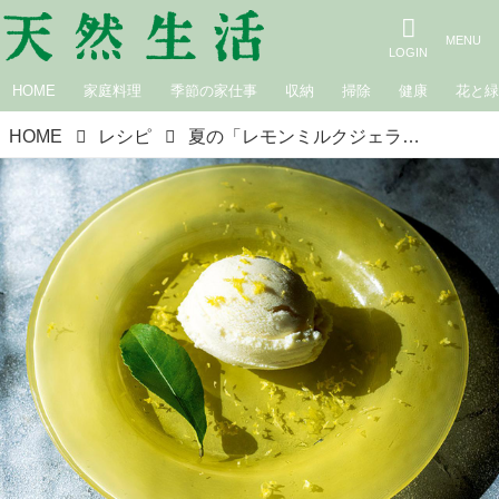
HOME
家庭料理
季節の家仕事
収納
掃除
健康
花と
HOME
レシピ
夏の「レモンミルクジェラート」のつくり方。さっぱり爽快！シンプルな材料で楽しむ、かんたん手づくりジェラート／お菓子研究家・本間節子さん