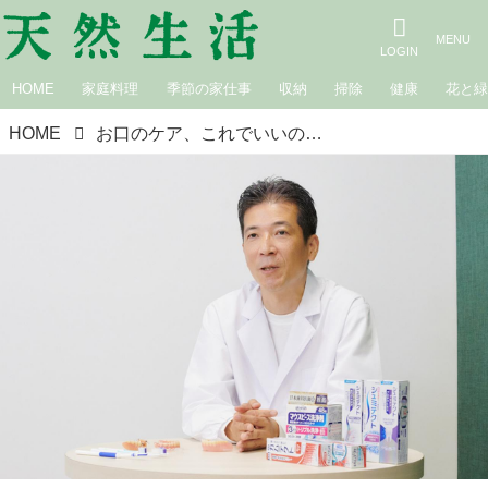
HOME
家庭料理
季節の家仕事
収納
掃除
健康
花と
HOME
お口のケア、これでいいの？ 編集部の歯みがきマニアがプロに聞く！お口のにおいの原因と、今日からできるセルフケア習慣｜ヘイリオンジャパン オーラルヘルスケア研究員・陶山和明さん