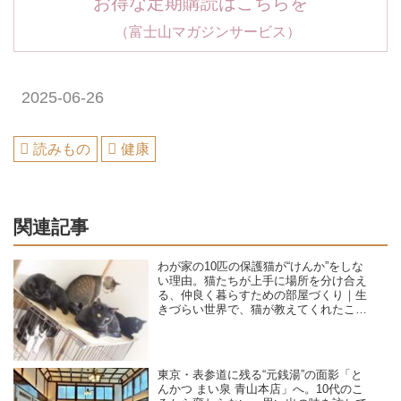
お得な定期購読はこちらを
（富士山マガジンサービス）
2025-06-26
読みもの
健康
関連記事
わが家の10匹の保護猫が“けんか”をしな
い理由。猫たちが上手に場所を分け合え
る、仲良く暮らすための部屋づくり｜生
きづらい世界で、猫が教えてくれたこと
／咲セリ
東京・表参道に残る“元銭湯”の面影「と
んかつ まい泉 青山本店」へ。10代のこ