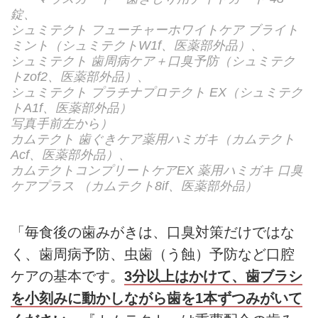
錠、
シュミテクト フューチャーホワイトケア ブライト
ミント（シュミテクトW1f、医薬部外品）、
シュミテクト 歯周病ケア＋口臭予防（シュミテク
トzof2、医薬部外品）、
シュミテクト プラチナプロテクト EX（シュミテク
トA1f、医薬部外品）
写真手前左から）
カムテクト 歯ぐきケア薬用ハミガキ（カムテクト
Acf、医薬部外品）、
カムテクトコンプリートケアEX 薬用ハミガキ 口臭
ケアプラス （カムテクト8if、医薬部外品）
「毎食後の歯みがきは、口臭対策だけではな
く、歯周病予防、虫歯（う蝕）予防など口腔
ケアの基本です。
3分以上はかけて、歯ブラシ
を小刻みに動かしながら歯を1本ずつみがいて