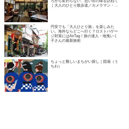
ろから変わらない、思い出の味を訪ねて
｜大人のひとり散歩道／カメラマン・石
黒美穂子さん
円安でも「大人ひとり旅」を楽しみた
い。海外ならどこへ行く？ロストバゲー
ジ対策にはAirTag！旅の達人・地曳いく
子さんの最新旅術
ちょっと難しいまちがい探し｜団扇（う
ちわ）