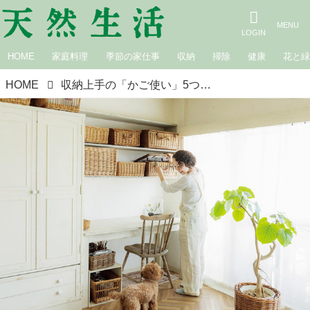
HOME
家庭料理
季節の家仕事
収納
掃除
健康
花と
HOME
収納上手の「かご使い」5つのアイデア。海外のアパルトマン風のインテリアに、大好きな“茶色の硬いかご”を揃えて／アートフラワー作家・川端さよこさん