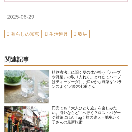
2025-06-29
暮らしの知恵
生活道具
収納
関連記事
植物療法士に聞く夏の体が整う「ハーブ
や野菜」の取り入れ方。とれたてハーブ
はティーソーダに、鮮やかな野菜を“バラ
ンスよく”／鈴木七重さん
円安でも「大人ひとり旅」を楽しみた
い。海外ならどこへ行く？ロストバゲー
ジ対策にはAirTag！旅の達人・地曳いく
子さんの最新旅術