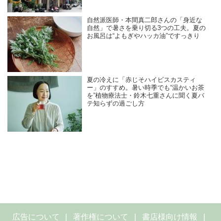
自然派医師・本間真二郎さんの「身近な
自然」で暑さを乗り切る3つの工夫。夏の
お風呂は“よもぎやハッカ油”ですっきり
夏の冷えに「赤じそハイビスカスティ
ー」のすすめ。暑い時季でも“温かいお茶
を”植物療法士・鈴木七重さんに聞く夏バ
テ知らずの過ごし方
広告について
著作権について
書店様向け情報