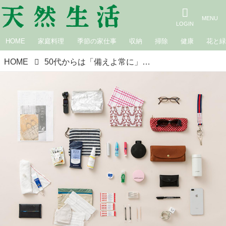
HOME
家庭料理
季節の家仕事
収納
掃除
健康
花と
HOME
50代からは「備えよ常に」でバッグに安心を。何かあってもあわてない、hal・後藤由紀子さんの“バッグの中身”を拝見