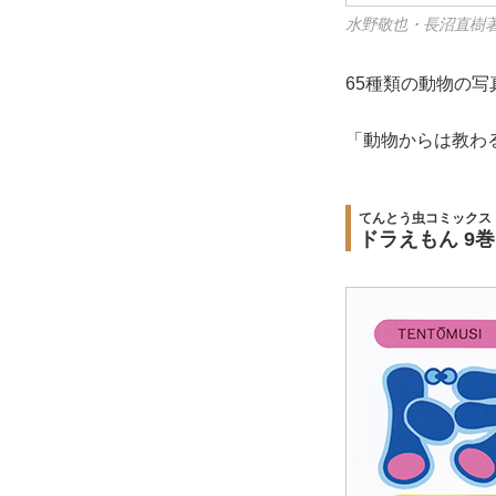
水野敬也・長沼直樹著
65種類の動物の
「動物からは教わ
てんとう虫コミックス
ドラえもん 9巻