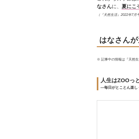
なさん
に、
夏にこ
（『天然生活』2022年7月
はなさんが
※ 記事中の情報は『天然
人生はZOOっ
―毎日がとことん楽し