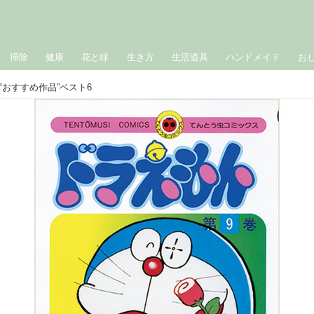
掃除
健康
花と緑
生き方
生活道具
ハンドメイド
お
おすすめ作品”ベスト6