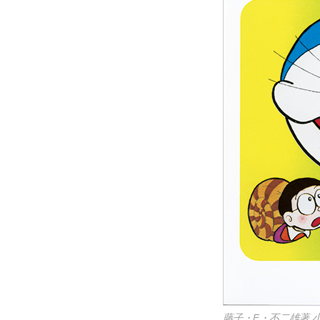
藤子・F・不二雄著 