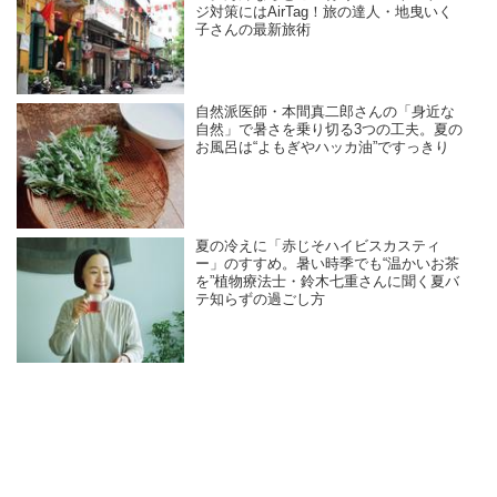
ジ対策にはAirTag！旅の達人・地曳いく
子さんの最新旅術
自然派医師・本間真二郎さんの「身近な
自然」で暑さを乗り切る3つの工夫。夏の
お風呂は“よもぎやハッカ油”ですっきり
夏の冷えに「赤じそハイビスカスティ
ー」のすすめ。暑い時季でも“温かいお茶
を”植物療法士・鈴木七重さんに聞く夏バ
テ知らずの過ごし方