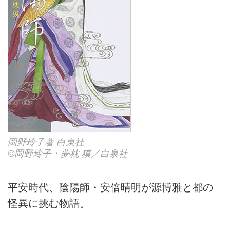
岡野玲子著 白泉社
©岡野玲子・夢枕 獏／白泉社
平安時代、陰陽師・安倍晴明が源博雅と都の
怪異に挑む物語。