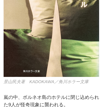
景山民夫著 KADOKAWA／角川ホラー文庫
嵐の中、ボルネオ島のホテルに閉じ込められ
た9人が怪奇現象に襲われる。