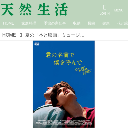
HOME
家庭料理
季節の家仕事
収納
掃除
健康
花と
HOME
夏の「本と映画」ミュージシャン、文筆家・猫沢エミさんの“おすすめ作品”ベスト8