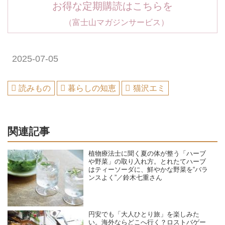
お得な定期購読はこちらを
（富士山マガジンサービス）
2025-07-05
読みもの
暮らしの知恵
猫沢エミ
関連記事
植物療法士に聞く夏の体が整う「ハーブ
や野菜」の取り入れ方。とれたてハーブ
はティーソーダに、鮮やかな野菜を“バラ
ンスよく”／鈴木七重さん
円安でも「大人ひとり旅」を楽しみた
い。海外ならどこへ行く？ロストバゲー