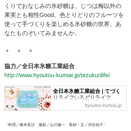
くりでおなじみの氷砂糖は、じつは梅以外の
果実とも相性Good。色とりどりのフルーツを
使って手づくりを楽しめる氷砂糖の世界、あ
なたものぞいてみませんか。
＊ ＊ ＊
協力／全日本氷糖工業組合
http://www.hyoutou-kumiai.jp/tezukurilife/
全日本氷糖工業組合 | てづく
りライフいろどりライフ
hyoutou-kumiai.jp
果実のおいしさを引き出す砂糖。
氷砂糖でくらしをもっとカラフル
に。梅酒づくりでおなじみの氷砂
〈料理／榎本美沙 撮影／山川修一 取材・文／河合知子〉
糖は、じつは梅以外の果実とも相