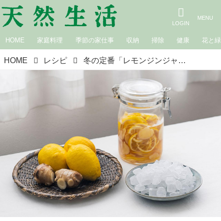
HOME
家庭料理
季節の家仕事
収納
掃除
健康
花と
HOME
レシピ
冬の定番「レモンジンジャーシロップ」のつくり方と、2つのアレンジレシピ。旬の“国産レモン”としょうがのエキスで体ぽかぽか。ゆずや金柑でつくっても｜氷砂糖で楽しむ家仕事／榎本美沙さん