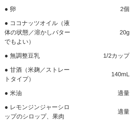
● 卵
2個
● ココナッツオイル（液
体の状態／溶かしバター
20g
でもよい）
● 無調整豆乳
1/2カップ
● 甘酒（米麹／ストレー
140mL
トタイプ）
● 米油
適量
● レモンジンジャーシロ
適量
ップのシロップ、果肉