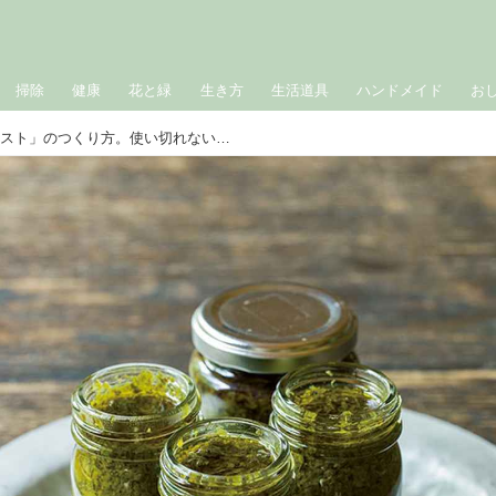
掃除
健康
花と緑
生き方
生活道具
ハンドメイド
お
「セロリの葉のオイルペースト」のつくり方。使い切れないセロリの葉を“風味豊かな”調味料に／たべるとくらしの研究所・安斉さん｜8月のおすすめ記事