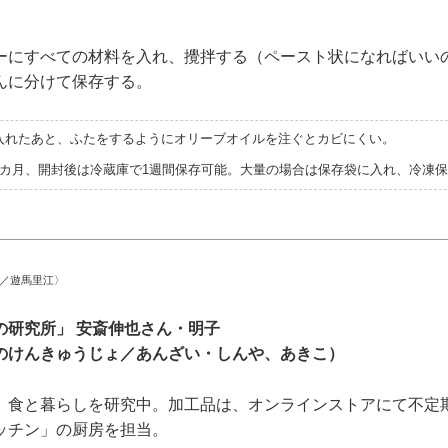
ーにすべての材料を入れ、攪拌する（ペースト状になればいい
んに分けて保存する。
入れたあと、ふたをするようにオリーブオイルを注ぐとカビにくい。
1カ月、開封後は冷蔵庫で1週間保存可能。大量の場合は保存袋に入れ、冷凍
文／遊馬里江〉
の研究所」 安斎伸也さん・明子
のけんきゅうじょ／あんざい・しんや、あきこ）
、食と暮らしを研究中。加工品は、オンラインストアにて不定
ッチン」の厨房を担当。