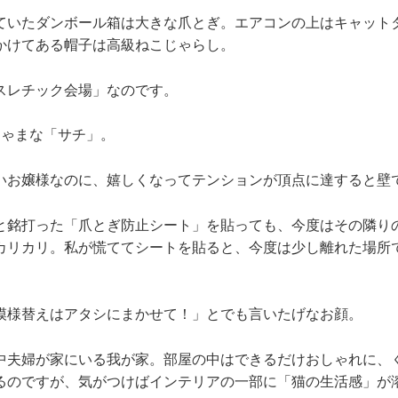
ていたダンボール箱は大きな爪とぎ。エアコンの上はキャット
かけてある帽子は高級ねこじゃらし。
スレチック会場」なのです。
しゃまな「サチ」。
いお嬢様なのに、嬉しくなってテンションが頂点に達すると壁
と銘打った「爪とぎ防止シート」を貼っても、今度はその隣り
カリカリ。私が慌ててシートを貼ると、今度は少し離れた場所
模様替えはアタシにまかせて！」とでも言いたげなお顔。
中夫婦が家にいる我が家。部屋の中はできるだけおしゃれに、
るのですが、気がつけばインテリアの一部に「猫の生活感」が