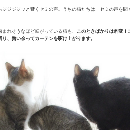
らジジジジッと響くセミの声。うちの猫たちは、セミの声を聞
踏まれそうなほど転がっている猫も、
このときばかりは豹変！
回り、勢い余ってカーテンを駆け上がります。