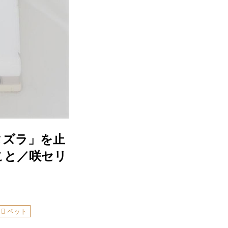
タズラ」を止
こと／咲セリ
ペット