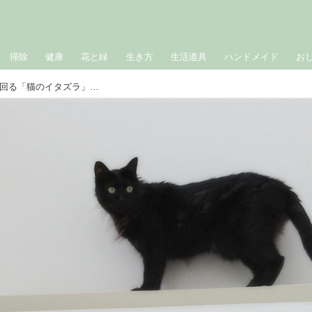
掃除
健康
花と緑
生き方
生活道具
ハンドメイド
お
セミの声で血が騒ぐ！？興奮して駆け回る「猫のイタズラ」を止めるには？｜生きづらい世界で、猫が教えてくれたこと／咲セリ