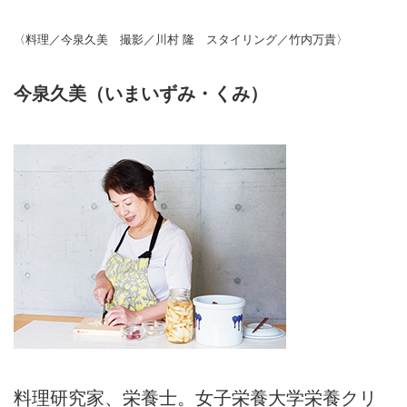
〈料理／今泉久美 撮影／川村 隆 スタイリング／竹内万貴〉
今泉久美（いまいずみ・くみ）
料理研究家、栄養士。女子栄養大学栄養クリ