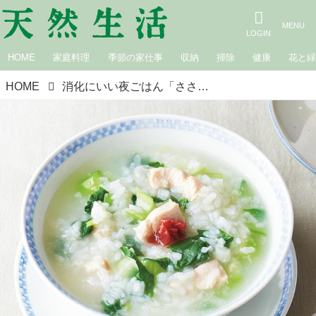
HOME
家庭料理
季節の家仕事
収納
掃除
健康
花と
HOME
消化にいい夜ごはん「ささ身がゆ」のつくり方。体が軽くなる“胃腸にやさしい”かんたんおかゆ／料理研究家・今泉久美さん