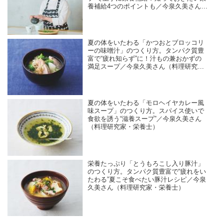
養補給4つのポイントも／今泉久美さん
（料理研究家・栄養士）
夏の体をいたわる「かつおとブロッコリ
ーの味噌汁」のつくり方。タンパク質豊
富で“疲れ知らず”に！汁もの兼おかずの
満足スープ／今泉久美さん（料理研究
家・栄養士）
夏の体をいたわる「モロヘイヤカレー風
味スープ」のつくり方。スパイス使いで
食欲を誘う“滋養スープ”／今泉久美さん
（料理研究家・栄養士）
栄養たっぷり「とうもろこし入り豚汁」
のつくり方。タンパク質豊富で“疲れをい
たわる”夏こそ食べたい豚汁レシピ／今泉
久美さん（料理研究家・栄養士）