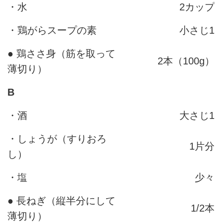
・水
2カップ
・鶏がらスープの素
小さじ1
● 鶏ささ身（筋を取って
2本（100g）
薄切り）
B
・酒
大さじ1
・しょうが（すりおろ
1片分
し）
・塩
少々
● 長ねぎ（縦半分にして
1/2本
薄切り）